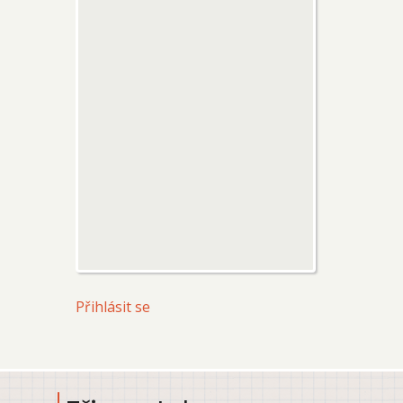
User
Přihlásit se
account
menu