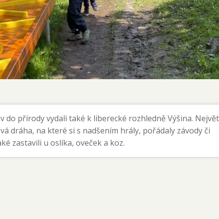
 do přírody vydali také k liberecké rozhledně Výšina. Největ
á dráha, na které si s nadšením hrály, pořádaly závody či
é zastavili u oslíka, oveček a koz.