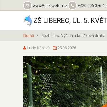
Přejít
www@zs5kveten.cz
+420 606 076 42
k
hlavnímu
ZŠ LIBEREC, UL. 5. KVĚ
obsahu
Domů
Rozhledna Výšina a kuličková dráha
Lucie Kárová
23.06.2026