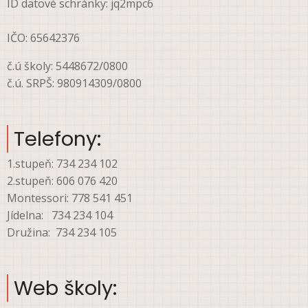
ID datové schránky: jq2mpc6
IČO: 65642376
č.ú školy: 5448672/0800
č.ú. SRPŠ: 980914309/0800
Telefony:
1.stupeň: 734 234 102
2.stupeň: 606 076 420
Montessori: 778 541 451
Jídelna: 734 234 104
Družina: 734 234 105
Web školy: