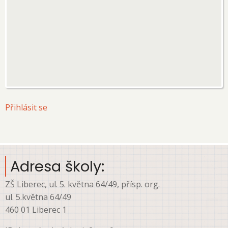
User
Přihlásit se
account
menu
Adresa školy:
ZŠ Liberec, ul. 5. května 64/49, přísp. org.
ul. 5.května 64/49
460 01 Liberec 1