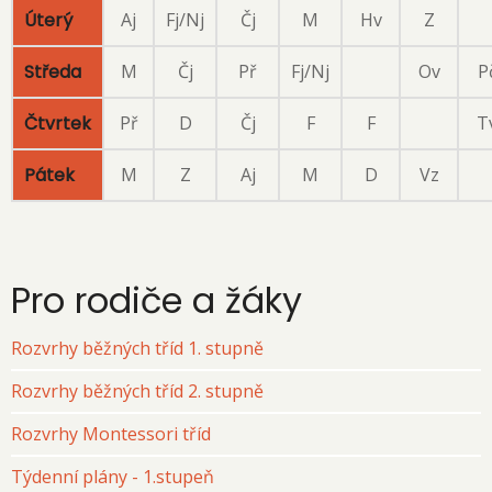
Úterý
Aj
Fj/Nj
Čj
M
Hv
Z
Středa
M
Čj
Př
Fj/Nj
Ov
P
Čtvrtek
Př
D
Čj
F
F
T
Pátek
M
Z
Aj
M
D
Vz
Pro rodiče a žáky
Rozvrhy běžných tříd 1. stupně
Rozvrhy běžných tříd 2. stupně
Rozvrhy Montessori tříd
Týdenní plány - 1.stupeň