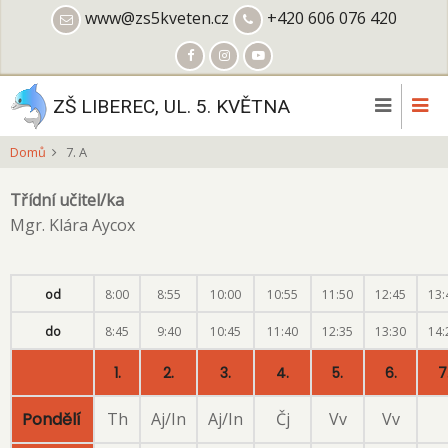
Přejít
www@zs5kveten.cz
+420 606 076 420
k
hlavnímu
obsahu
ZŠ LIBEREC, UL. 5. KVĚTNA
Domů
7. A
Třídní učitel/ka
Mgr. Klára Aycox
od
8:00
8:55
10:00
10:55
11:50
12:45
13:
do
8:45
9:40
10:45
11:40
12:35
13:30
14:
1.
2.
3.
4.
5.
6.
7
Pondělí
Th
Aj/In
Aj/In
Čj
Vv
Vv