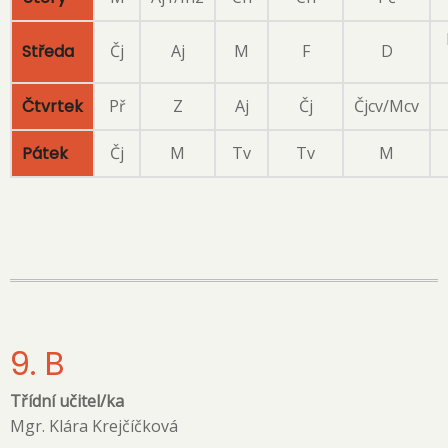
Středa
Čj
Aj
M
F
D
Čtvrtek
Př
Z
Aj
Čj
Čjcv/Mcv
Pátek
Čj
M
Tv
Tv
M
9. B
Třídní učitel/ka
Mgr. Klára Krejčíčková