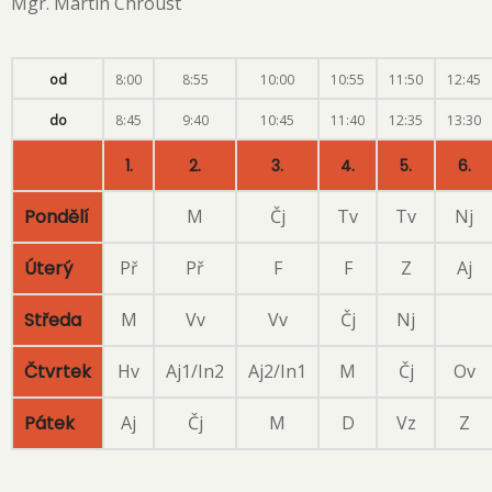
Mgr. Martin Chroust
od
8:00
8:55
10:00
10:55
11:50
12:45
do
8:45
9:40
10:45
11:40
12:35
13:30
1.
2.
3.
4.
5.
6.
Pondělí
M
Čj
Tv
Tv
Nj
Úterý
Př
Př
F
F
Z
Aj
Středa
M
Vv
Vv
Čj
Nj
Čtvrtek
Hv
Aj1/In2
Aj2/In1
M
Čj
Ov
Pátek
Aj
Čj
M
D
Vz
Z