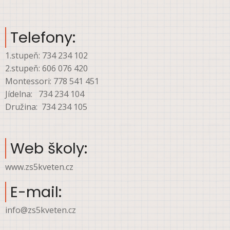
Telefony:
1.stupeň: 734 234 102
2.stupeň: 606 076 420
Montessori: 778 541 451
Jídelna: 734 234 104
Družina: 734 234 105
Web školy:
www.zs5kveten.cz
E-mail:
info@zs5kveten.cz