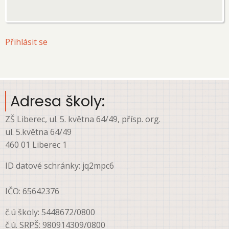
User
Přihlásit se
account
menu
Adresa školy:
ZŠ Liberec, ul. 5. května 64/49, přísp. org.
ul. 5.května 64/49
460 01 Liberec 1
ID datové schránky: jq2mpc6
IČO: 65642376
č.ú školy: 5448672/0800
č.ú. SRPŠ: 980914309/0800