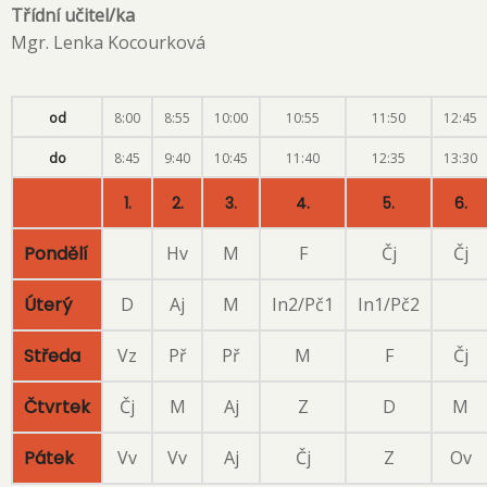
Třídní učitel/ka
Mgr. Lenka Kocourková
od
8:00
8:55
10:00
10:55
11:50
12:45
do
8:45
9:40
10:45
11:40
12:35
13:30
1.
2.
3.
4.
5.
6.
Pondělí
Hv
M
F
Čj
Čj
Úterý
D
Aj
M
In2/Pč1
In1/Pč2
Středa
Vz
Př
Př
M
F
Čj
Čtvrtek
Čj
M
Aj
Z
D
M
Pátek
Vv
Vv
Aj
Čj
Z
Ov