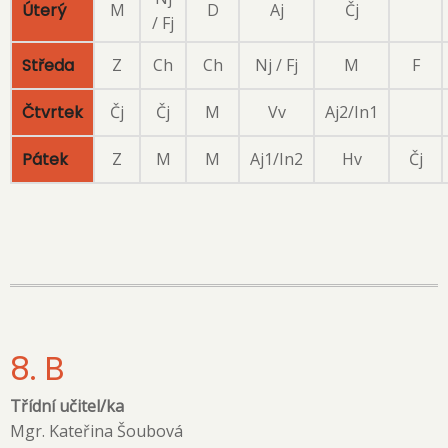
Úterý
M
D
Aj
Čj
/ Fj
Středa
Z
Ch
Ch
Nj / Fj
M
F
Čtvrtek
Čj
Čj
M
Vv
Aj2/In1
Pátek
Z
M
M
Aj1/In2
Hv
Čj
8. B
Třídní učitel/ka
Mgr. Kateřina Šoubová