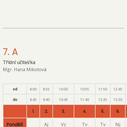
7. A
Třídní učitel/ka
Mgr. Hana Mikotová
od
8:00
8:55
10:00
10:55
11:50
12:45
do
8:45
9:40
10:45
11:40
12:35
13:30
1.
2.
3.
4.
5.
6.
Pondělí
Aj
Vz
Tv
Tv
Nj