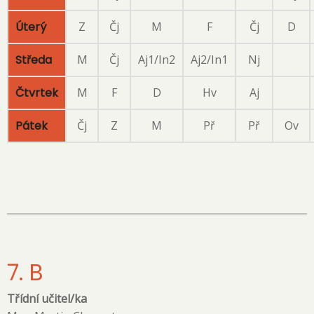
Úterý
Z
Čj
M
F
Čj
D
Středa
M
Čj
Aj1/In2
Aj2/In1
Nj
Čtvrtek
M
F
D
Hv
Aj
Pátek
Čj
Z
M
Př
Př
Ov
7. B
Třídní učitel/ka