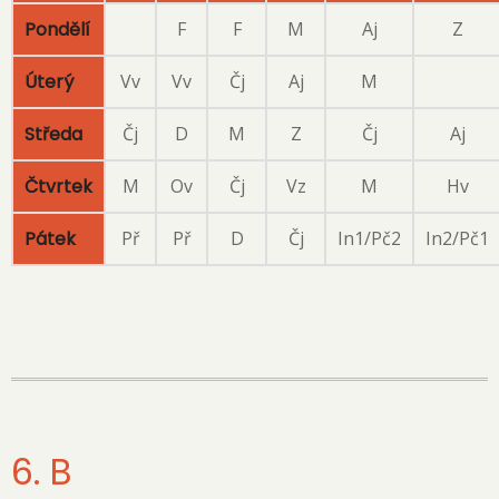
Pondělí
F
F
M
Aj
Z
Úterý
Vv
Vv
Čj
Aj
M
Středa
Čj
D
M
Z
Čj
Aj
Čtvrtek
M
Ov
Čj
Vz
M
Hv
Pátek
Př
Př
D
Čj
In1/Pč2
In2/Pč1
6. B