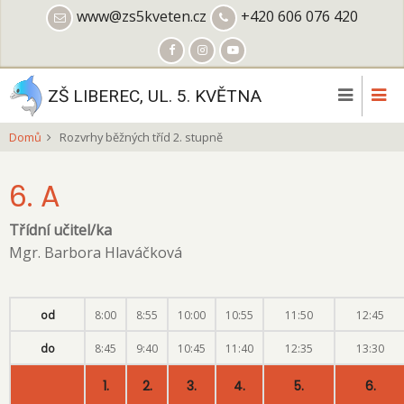
Přejít
www@zs5kveten.cz
+420 606 076 420
k
hlavnímu
obsahu
ZŠ LIBEREC, UL. 5. KVĚTNA
Domů
Rozvrhy běžných tříd 2. stupně
6. A
Třídní učitel/ka
Mgr. Barbora Hlaváčková
od
8:00
8:55
10:00
10:55
11:50
12:45
do
8:45
9:40
10:45
11:40
12:35
13:30
1.
2.
3.
4.
5.
6.