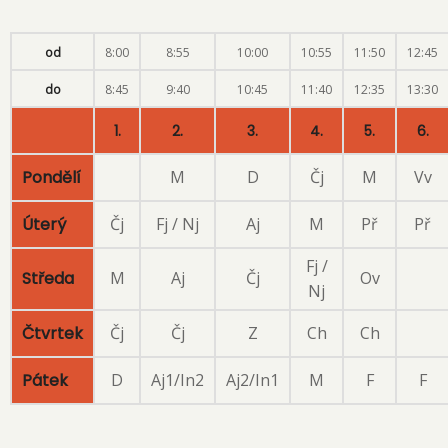
od
8:00
8:55
10:00
10:55
11:50
12:45
do
8:45
9:40
10:45
11:40
12:35
13:30
1.
2.
3.
4.
5.
6.
Pondělí
M
D
Čj
M
Vv
Úterý
Čj
Fj / Nj
Aj
M
Př
Př
Fj /
Středa
M
Aj
Čj
Ov
Nj
Čtvrtek
Čj
Čj
Z
Ch
Ch
Pátek
D
Aj1/In2
Aj2/In1
M
F
F