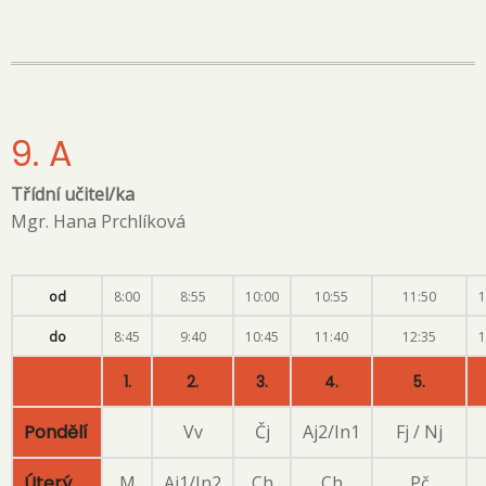
9. A
Třídní učitel/ka
Mgr. Hana Prchlíková
od
8:00
8:55
10:00
10:55
11:50
1
do
8:45
9:40
10:45
11:40
12:35
1
1.
2.
3.
4.
5.
Pondělí
Vv
Čj
Aj2/In1
Fj / Nj
Úterý
M
Aj1/In2
Ch
Ch
Pč