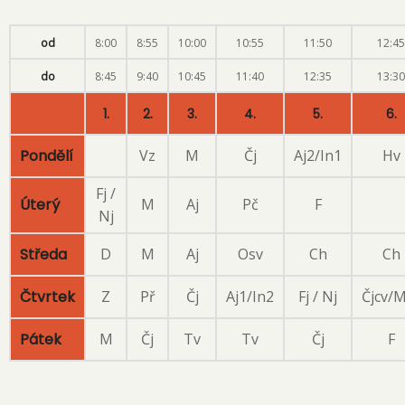
od
8:00
8:55
10:00
10:55
11:50
12:45
do
8:45
9:40
10:45
11:40
12:35
13:30
1.
2.
3.
4.
5.
6.
Pondělí
Vz
M
Čj
Aj2/In1
Hv
Fj /
Úterý
M
Aj
Pč
F
Nj
Středa
D
M
Aj
Osv
Ch
Ch
Čtvrtek
Z
Př
Čj
Aj1/In2
Fj / Nj
Čjcv/
Pátek
M
Čj
Tv
Tv
Čj
F