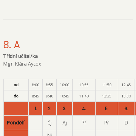
8. A
Třídní učitel/ka
Mgr. Klára Aycox
od
8:00
8:55
10:00
10:55
11:50
12:45
do
8:45
9:40
10:45
11:40
12:35
13:30
1.
2.
3.
4.
5.
6.
Pondělí
Čj
Aj
Př
Př
D
Nj