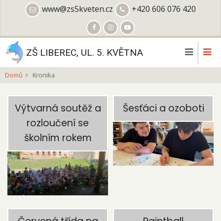
Přejít
www@zs5kveten.cz
+420 606 076 420
k
hlavnímu
obsahu
ZŠ LIBEREC, UL. 5. KVĚTNA
Domů
Kronika
Výtvarná soutěž a
Šesťáci a ozoboti
rozloučení se
školním rokem