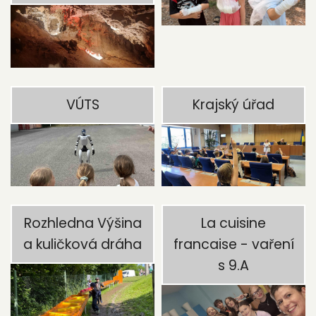
VÚTS
Krajský úřad
Rozhledna Výšina
La cuisine
a kuličková dráha
francaise - vaření
s 9.A