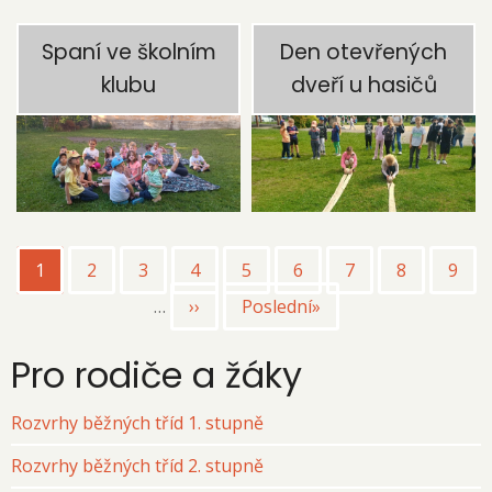
Spaní ve školním
Den otevřených
klubu
dveří u hasičů
Pagination
Aktuální
1
Page
2
Page
3
Page
4
Page
5
Page
6
Page
7
Page
8
Page
9
stránka
…
Následující
››
Poslední
Poslední»
stránka
stránka
Pro rodiče a žáky
Rozvrhy běžných tříd 1. stupně
Rozvrhy běžných tříd 2. stupně