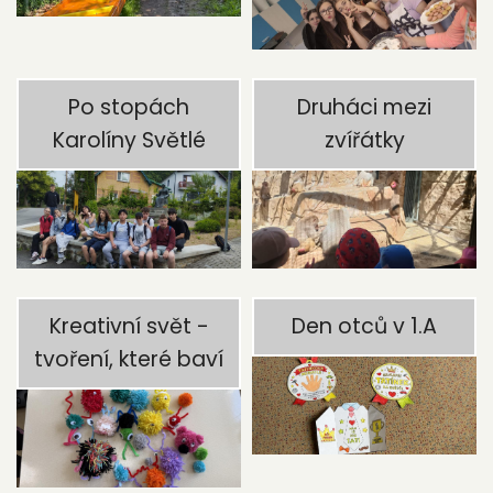
Po stopách
Druháci mezi
Karolíny Světlé
zvířátky
Kreativní svět -
Den otců v 1.A
tvoření, které baví