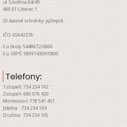
ul. 5.května 64/49
460 01 Liberec 1
ID datové schránky: jq2mpc6
IČO: 65642376
č.ú školy: 5448672/0800
č.ú. SRPŠ: 980914309/0800
Telefony:
1.stupeň: 734 234 102
2.stupeň: 606 076 420
Montessori: 778 541 451
Jídelna: 734 234 104
Družina: 734 234 105