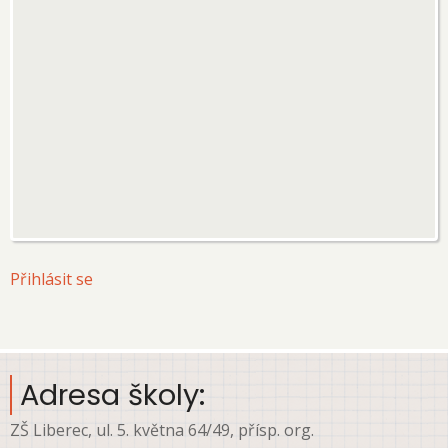
User
Přihlásit se
account
menu
Adresa školy:
ZŠ Liberec, ul. 5. května 64/49, přísp. org.