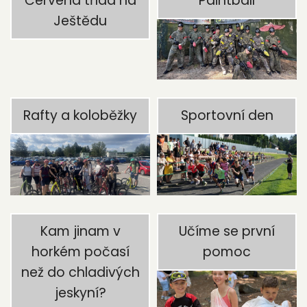
Červená třída na
Paintball
Ještědu
Rafty a koloběžky
Sportovní den
Kam jinam v
Učíme se první
horkém počasí
pomoc
než do chladivých
jeskyní?