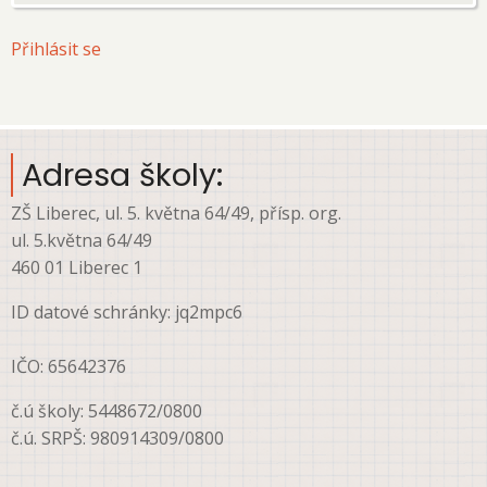
User
Přihlásit se
account
menu
Adresa školy:
ZŠ Liberec, ul. 5. května 64/49, přísp. org.
ul. 5.května 64/49
460 01 Liberec 1
ID datové schránky: jq2mpc6
IČO: 65642376
č.ú školy: 5448672/0800
č.ú. SRPŠ: 980914309/0800