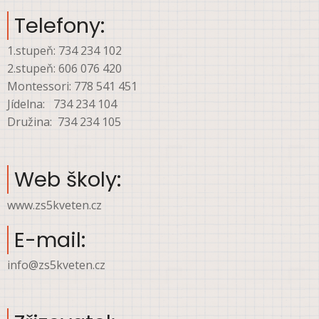
Telefony:
1.stupeň: 734 234 102
2.stupeň: 606 076 420
Montessori: 778 541 451
Jídelna: 734 234 104
Družina: 734 234 105
Web školy:
www.zs5kveten.cz
E-mail:
info@zs5kveten.cz