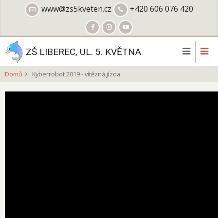
Přejít
www@zs5kveten.cz
+420 606 076 420
k
hlavnímu
obsahu
ZŠ LIBEREC, UL. 5. KVĚTNA
Domů
Kyberrobot 2019 - vítězná jízda