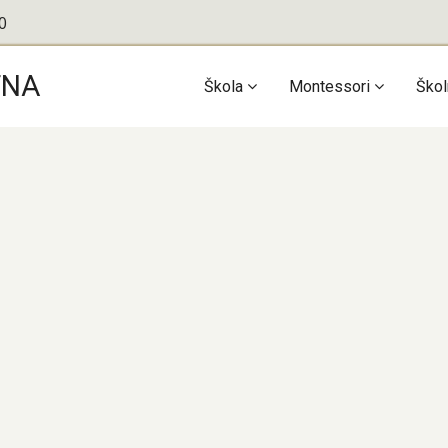
0
TNA
Main
Škola
Montessori
Škol
navigation