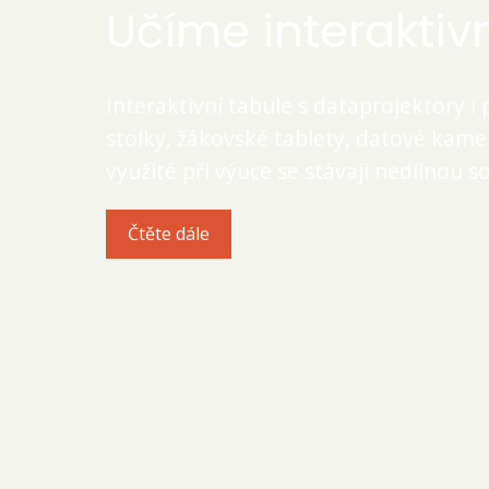
Učíme interaktiv
Interaktivní tabule s dataprojektory i 
stolky, žákovské tablety, datové kamer
využité při výuce se stávají nedílnou s
Čtěte dále