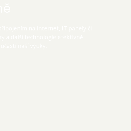
ně
připojením na internet, IT panely či
y a další technologie efektivně
oučástí naší výuky.