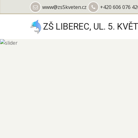
Přejít
www@zs5kveten.cz
+420 606 076 42
k
hlavnímu
ZŠ LIBEREC, UL. 5. KVĚ
obsahu