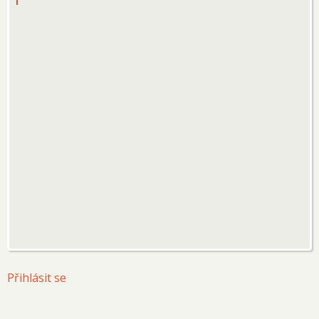
User
Přihlásit se
account