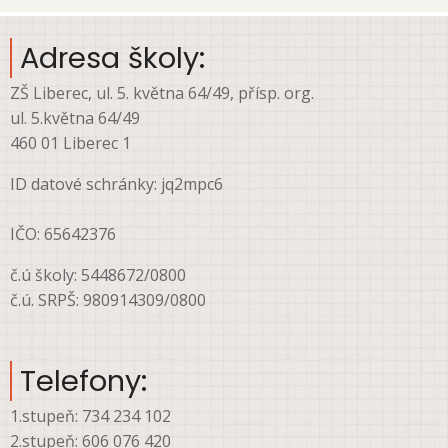
menu
Adresa školy:
ZŠ Liberec, ul. 5. května 64/49, přísp. org.
ul. 5.května 64/49
460 01 Liberec 1
ID datové schránky: jq2mpc6
IČO: 65642376
č.ú školy: 5448672/0800
č.ú. SRPŠ: 980914309/0800
Telefony:
1.stupeň: 734 234 102
2.stupeň: 606 076 420