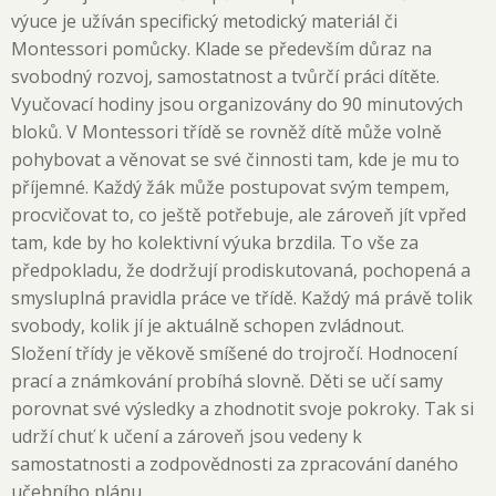
výuce je užíván specifický metodický materiál či
Montessori pomůcky. Klade se především důraz na
svobodný rozvoj, samostatnost a tvůrčí práci dítěte.
Vyučovací hodiny jsou organizovány do 90 minutových
bloků. V Montessori třídě se rovněž dítě může volně
pohybovat a věnovat se své činnosti tam, kde je mu to
příjemné. Každý žák může postupovat svým tempem,
procvičovat to, co ještě potřebuje, ale zároveň jít vpřed
tam, kde by ho kolektivní výuka brzdila. To vše za
předpokladu, že dodržují prodiskutovaná, pochopená a
smysluplná pravidla práce ve třídě. Každý má právě tolik
svobody, kolik jí je aktuálně schopen zvládnout.
Složení třídy je věkově smíšené do trojročí. Hodnocení
prací a známkování probíhá slovně. Děti se učí samy
porovnat své výsledky a zhodnotit svoje pokroky. Tak si
udrží chuť k učení a zároveň jsou vedeny k
samostatnosti a zodpovědnosti za zpracování daného
učebního plánu.