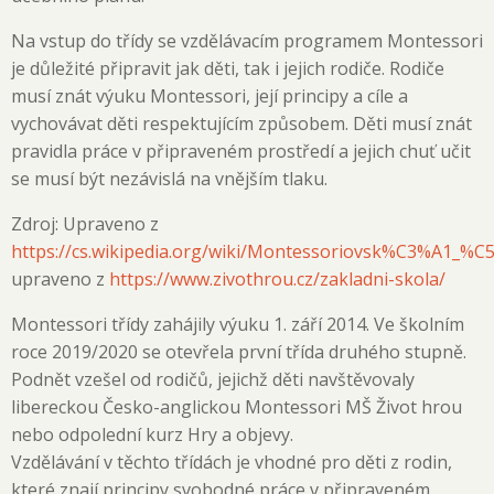
Na vstup do třídy se vzdělávacím programem Montessori
je důležité připravit jak děti, tak i jejich rodiče. Rodiče
musí znát výuku Montessori, její principy a cíle a
vychovávat děti respektujícím způsobem. Děti musí znát
pravidla práce v připraveném prostředí a jejich chuť učit
se musí být nezávislá na vnějším tlaku.
Zdroj: Upraveno z
https://cs.wikipedia.org/wiki/Montessoriovsk%C3%A1_%C
upraveno z
https://www.zivothrou.cz/zakladni-skola/
Montessori třídy zahájily výuku 1. září 2014. Ve školním
roce 2019/2020 se otevřela první třída druhého stupně.
Podnět vzešel od rodičů, jejichž děti navštěvovaly
libereckou Česko-anglickou Montessori MŠ Život hrou
nebo odpolední kurz Hry a objevy.
Vzdělávání v těchto třídách je vhodné pro děti z rodin,
které znají principy svobodné práce v připraveném