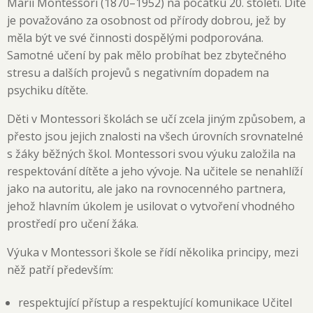
Marií Montessori (1870–1952) na počátku 20. století. Dítě
je považováno za osobnost od přírody dobrou, jež by
měla být ve své činnosti dospělými podporována.
Samotné učení by pak mělo probíhat bez zbytečného
stresu a dalších projevů s negativním dopadem na
psychiku dítěte.
Děti v Montessori školách se učí zcela jiným způsobem, a
přesto jsou jejich znalosti na všech úrovních srovnatelné
s žáky běžných škol. Montessori svou výuku založila na
respektování dítěte a jeho vývoje. Na učitele se nenahlíží
jako na autoritu, ale jako na rovnocenného partnera,
jehož hlavním úkolem je usilovat o vytvoření vhodného
prostředí pro učení žáka.
Výuka v Montessori škole se řídí několika principy, mezi
něž patří především:
respektující přístup a respektující komunikace Učitel