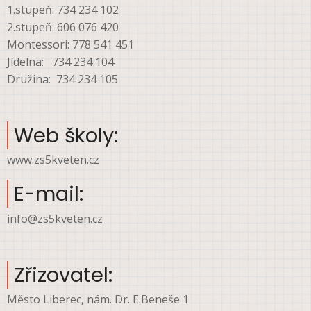
1.stupeň: 734 234 102
2.stupeň: 606 076 420
Montessori: 778 541 451
Jídelna: 734 234 104
Družina: 734 234 105
Web školy:
www.zs5kveten.cz
E-mail:
info@zs5kveten.cz
Zřizovatel:
Město Liberec, nám. Dr. E.Beneše 1