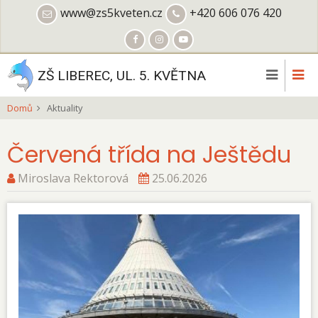
Přejít
www@zs5kveten.cz
+420 606 076 420
k
hlavnímu
obsahu
ZŠ LIBEREC, UL. 5. KVĚTNA
Domů
Aktuality
Červená třída na Ještědu
Miroslava Rektorová
25.06.2026