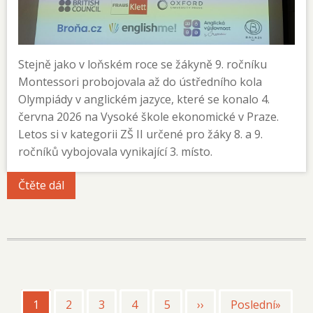
Stejně jako v loňském roce se žákyně 9. ročníku
Montessori probojovala až do ústředního kola
Olympiády v anglickém jazyce, které se konalo 4.
června 2026 na Vysoké škole ekonomické v Praze.
Letos si v kategorii ZŠ II určené pro žáky 8. a 9.
ročníků vybojovala vynikající 3. místo.
Čtěte dál
Pagination
Aktuální
1
Page
2
Page
3
Page
4
Page
5
Následující
››
Poslední
Poslední»