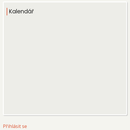
Kalendář
User
Přihlásit se