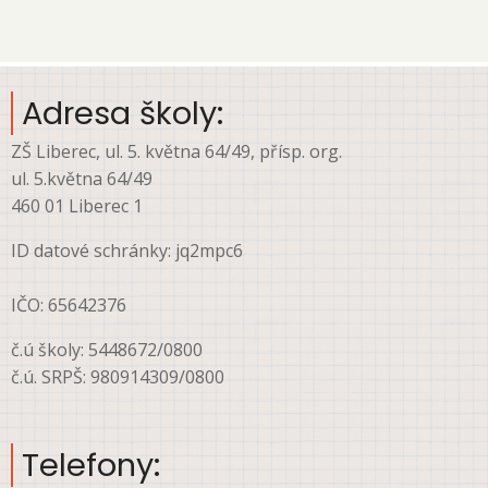
account
menu
Adresa školy:
ZŠ Liberec, ul. 5. května 64/49, přísp. org.
ul. 5.května 64/49
460 01 Liberec 1
ID datové schránky: jq2mpc6
IČO: 65642376
č.ú školy: 5448672/0800
č.ú. SRPŠ: 980914309/0800
Telefony: