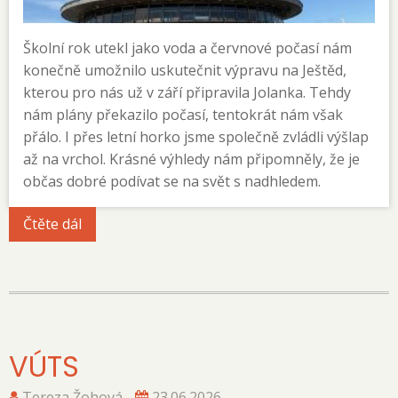
Školní rok utekl jako voda a červnové počasí nám
konečně umožnilo uskutečnit výpravu na Ještěd,
kterou pro nás už v září připravila Jolanka. Tehdy
nám plány překazilo počasí, tentokrát nám však
přálo. I přes letní horko jsme společně zvládli výšlap
až na vrchol. Krásné výhledy nám připomněly, že je
občas dobré podívat se na svět s nadhledem.
Čtěte dál
VÚTS
Tereza Žohová
23.06.2026