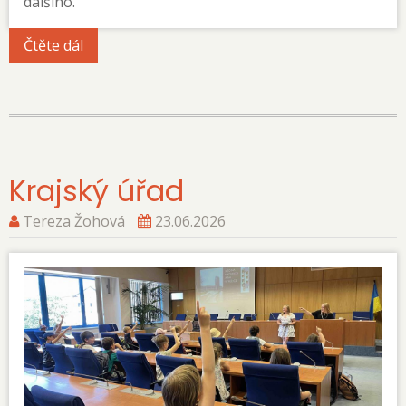
dalšího.
Čtěte dál
Krajský úřad
Tereza Žohová
23.06.2026