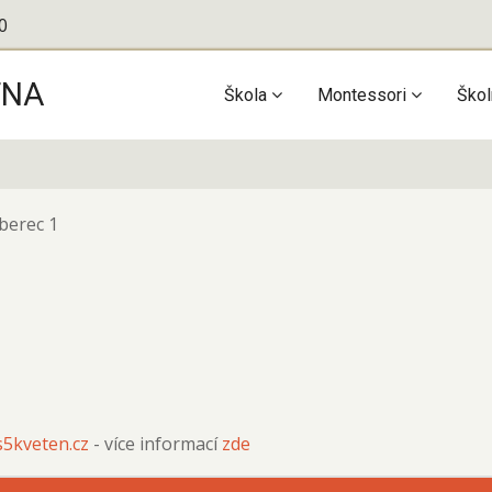
0
TNA
Main
Škola
Montessori
Škol
navigation
iberec 1
5kveten.cz
- více informací
zde