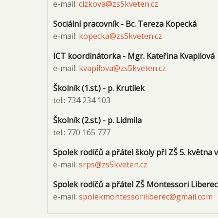
e-mail:
cizkova@zs5kveten.cz
Sociální pracovník - Bc. Tereza Kopecká
e-mail:
kopecka@zs5kveten.cz
ICT koordinátorka - Mgr. Kateřina Kvapilová
e-mail:
kvapilova@zs5kveten.cz
Školník (1.st.) - p. Krutílek
tel.: 734 234 103
Školník (2.st.) - p. Lidmila
tel.: 770 165 777
Spolek rodičů a přátel školy při ZŠ 5. května v 
e-mail:
srps@zs5kveten.cz
Spolek rodičů a přátel ZŠ Montessori Liberec
e-mail:
spolekmontessoriliberec@gmail.com