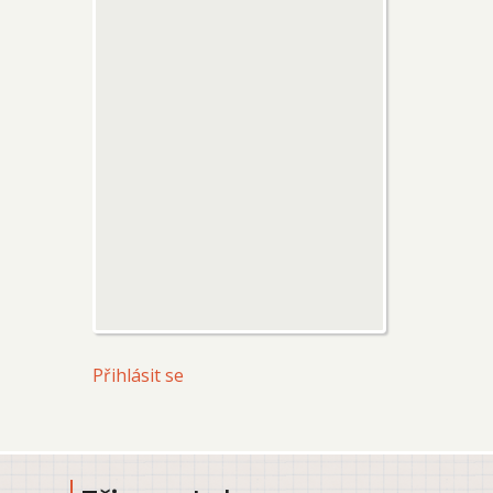
User
Přihlásit se
account
menu