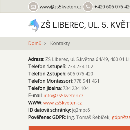
Přejít
www@zs5kveten.cz
+420 606 076 42
k
hlavnímu
ZŠ LIBEREC, UL. 5. KVĚ
obsahu
Domů
Kontakty
Adresa:
ZŠ Liberec, ul. 5.května 64/49, 460 01 L
Telefon 1.stupeň:
734 234 102
Telefon 2.stupeň:
606 076 420
Telefon Montessori:
778 541 451
Telefon jídelna:
734 234 104
E-mail:
info@zs5kveten.cz
WWW
:
www.zs5kveten.cz
ID datové schránky:
jq2mpc6
Pověřenec GDPR:
Ing. Tomáš Řebíček,
gdpr@zs