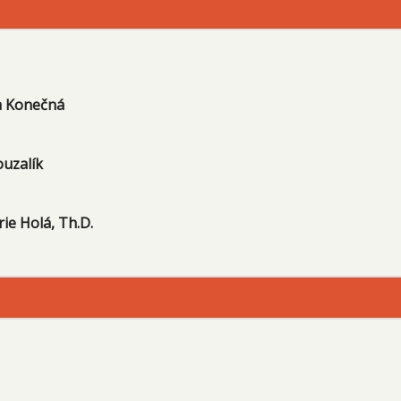
ka Konečná
ouzalík
ie Holá, Th.D.