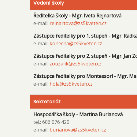
Vedení školy
Ředitelka školy - Mgr. Iveta Rejnartová
e-mail:
rejnartova@zs5kveten.cz
Zástupce ředitelky pro 1. stupeň - Mgr. Rad
e-mail:
konecna@zs5kveten.cz
Zástupce ředitelky pro 2. stupeň - Mgr. Jan Z
e-mail:
zouzalik@zs5kveten.cz
Zástupce ředitelky pro Montessori - Mgr. Mar
e-mail:
hola@zs5kveten.cz
Sekretariát
Hospodářka školy - Martina Burianová
tel.: 606 076 420
e-mail:
burianova@zs5kveten.cz