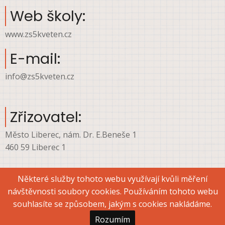
Web školy:
www.zs5kveten.cz
E-mail:
info@zs5kveten.cz
Zřizovatel:
Město Liberec, nám. Dr. E.Beneše 1
460 59 Liberec 1
Některé služby tohoto webu využívají kvůli měření
návštěvnosti soubory cookies. Používáním tohoto webu
© 2026 ZŠ Liberec, ul. 5. května, All rights reserved.
souhlasíte se způsobem, jakým s cookies nakládáme.
Rozumím