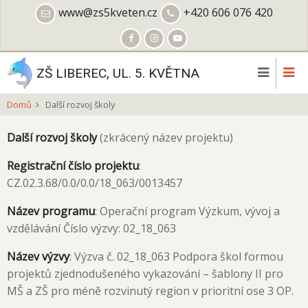
Přejít
www@zs5kveten.cz
+420 606 076 420
k
hlavnímu
obsahu
ZŠ LIBEREC, UL. 5. KVĚTNA
Domů
Další rozvoj školy
Další rozvoj školy
(zkrácený název projektu)
Registrační číslo projektu
:
CZ.02.3.68/0.0/0.0/18_063/0013457
Název programu
: Operační program Výzkum, vývoj a
vzdělávání Číslo výzvy: 02_18_063
Název výzvy
: Výzva č. 02_18_063 Podpora škol formou
projektů zjednodušeného vykazování – šablony II pro
MŠ a ZŠ pro méně rozvinutý region v prioritní ose 3 OP.