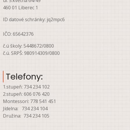
ul. 5.května 64/49
460 01 Liberec 1
ID datové schránky: jq2mpc6
IČO: 65642376
č.ú školy: 5448672/0800
č.ú. SRPŠ: 980914309/0800
Telefony:
1.stupeň: 734 234 102
2.stupeň: 606 076 420
Montessori: 778 541 451
Jídelna: 734 234 104
Družina: 734 234 105