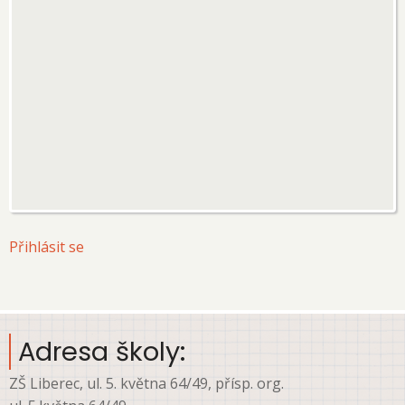
User
Přihlásit se
account
menu
Adresa školy:
ZŠ Liberec, ul. 5. května 64/49, přísp. org.