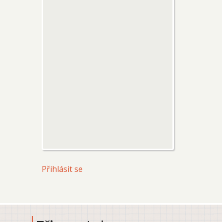
User
Přihlásit se
account
menu