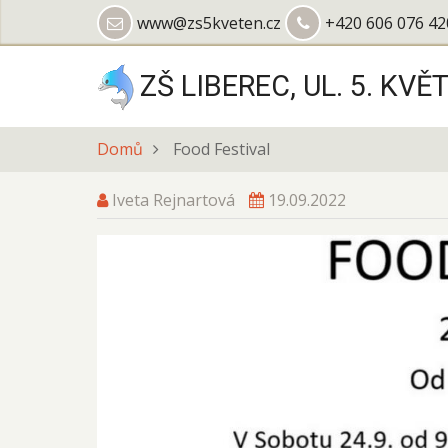
Přejít
www@zs5kveten.cz
+420 606 076 42
k
hlavnímu
ZŠ LIBEREC, UL. 5. KVĚ
obsahu
Domů
Food Festival
Iveta Rejnartová
19.09.2022