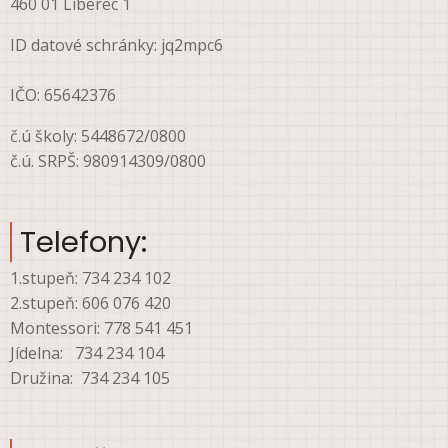
460 01 Liberec 1
ID datové schránky: jq2mpc6
IČO: 65642376
č.ú školy: 5448672/0800
č.ú. SRPŠ: 980914309/0800
Telefony:
1.stupeň: 734 234 102
2.stupeň: 606 076 420
Montessori: 778 541 451
Jídelna: 734 234 104
Družina: 734 234 105