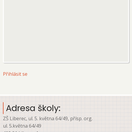
User
Přihlásit se
account
menu
Adresa školy:
ZŠ Liberec, ul. 5. května 64/49, přísp. org.
ul. 5.května 64/49