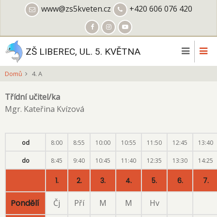
Přejít
www@zs5kveten.cz
+420 606 076 420
k
hlavnímu
obsahu
ZŠ LIBEREC, UL. 5. KVĚTNA
Domů
4. A
Třídní učitel/ka
Mgr. Kateřina Kvízová
od
8:00
8:55
10:00
10:55
11:50
12:45
13:40
do
8:45
9:40
10:45
11:40
12:35
13:30
14:25
1.
2.
3.
4.
5.
6.
7.
Pondělí
Čj
Pří
M
M
Hv