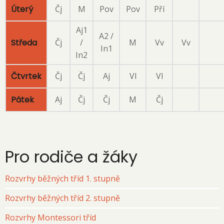
Úterý
Čj
M
Pov
Pov
Pří
Aj1
A2 /
Středa
Čj
/
M
Vv
Vv
In1
In2
Čtvrtek
Čj
Čj
Aj
Vl
Vl
Pátek
Aj
Čj
Čj
M
Čj
Pro rodiče a žáky
Rozvrhy běžných tříd 1. stupně
Rozvrhy běžných tříd 2. stupně
Rozvrhy Montessori tříd