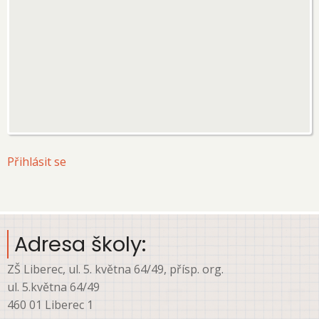
User
Přihlásit se
account
menu
Adresa školy:
ZŠ Liberec, ul. 5. května 64/49, přísp. org.
ul. 5.května 64/49
460 01 Liberec 1