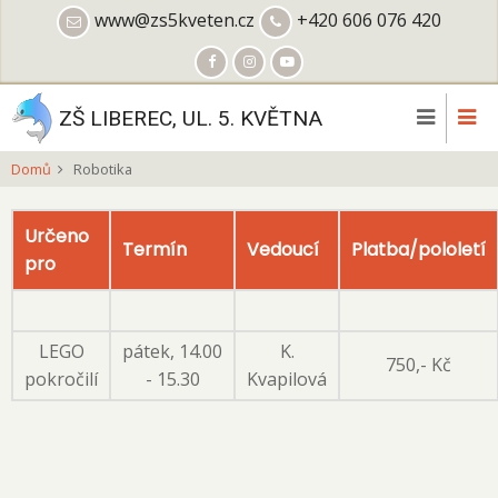
Přejít
www@zs5kveten.cz
+420 606 076 420
k
hlavnímu
obsahu
ZŠ LIBEREC, UL. 5. KVĚTNA
Domů
Robotika
Určeno
Termín
Vedoucí
Platba/pololetí
pro
LEGO
pátek, 14.00
K.
750,- Kč
pokročilí
- 15.30
Kvapilová