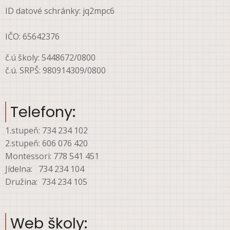
ID datové schránky: jq2mpc6
IČO: 65642376
č.ú školy: 5448672/0800
č.ú. SRPŠ: 980914309/0800
Telefony:
1.stupeň: 734 234 102
2.stupeň: 606 076 420
Montessori: 778 541 451
Jídelna: 734 234 104
Družina: 734 234 105
Web školy: