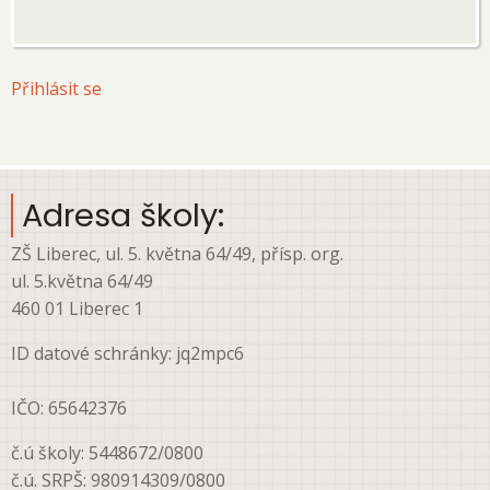
User
Přihlásit se
account
menu
Adresa školy:
ZŠ Liberec, ul. 5. května 64/49, přísp. org.
ul. 5.května 64/49
460 01 Liberec 1
ID datové schránky: jq2mpc6
IČO: 65642376
č.ú školy: 5448672/0800
č.ú. SRPŠ: 980914309/0800