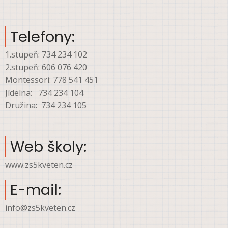
Telefony:
1.stupeň: 734 234 102
2.stupeň: 606 076 420
Montessori: 778 541 451
Jídelna: 734 234 104
Družina: 734 234 105
Web školy:
www.zs5kveten.cz
E-mail:
info@zs5kveten.cz