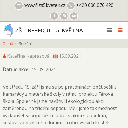
Přejít
www@zs5kveten.cz
+420 606 076 420
k
hlavnímu
obsahu
ZŠ LIBEREC, UL. 5. KVĚTNA
Domů
Setkání
Kateřina Kaprasová
15.09.2021
Datum akce
15. 09. 2021
Ve středu 15. září jsme se po prázdninách opět sešli s
kamarády z mateřské školy v rámci projektu Férová
škola. Společně jsme navštívili ekologickou akci
zaměřenou na třídění odpadu. Měli jsme tak možnost
vyzkoušet si popelářské auto, slalom s popelnicí,
sestavování velkého domina či obrovských kostek.