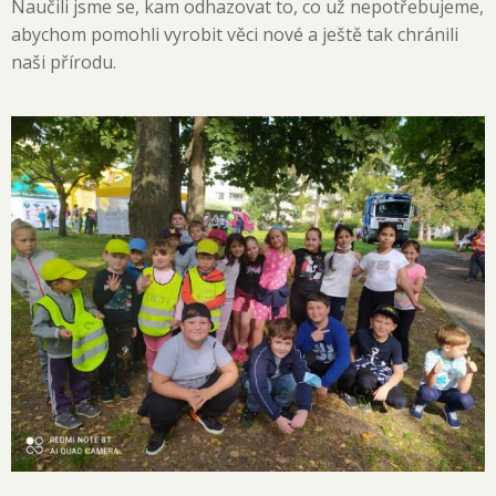
Naučili jsme se, kam odhazovat to, co už nepotřebujeme,
abychom pomohli vyrobit věci nové a ještě tak chránili
naši přírodu.