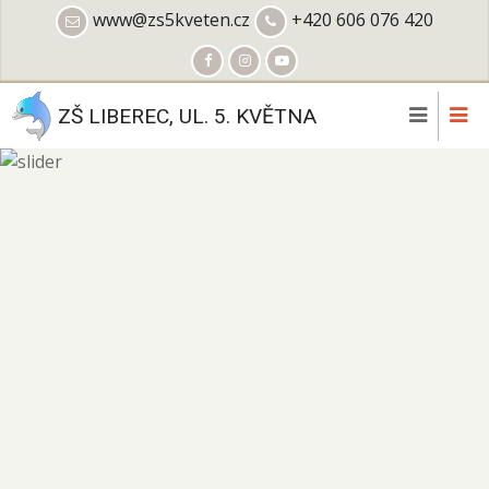
Přejít
www@zs5kveten.cz
+420 606 076 420
k
hlavnímu
obsahu
ZŠ LIBEREC, UL. 5. KVĚTNA