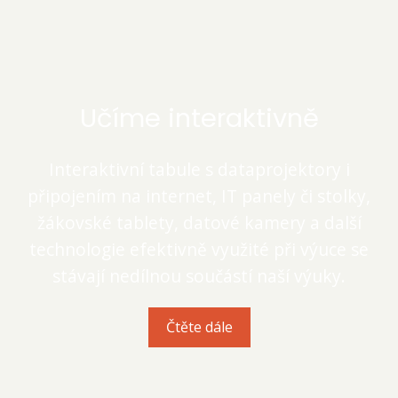
Učíme interaktivně
Interaktivní tabule s dataprojektory i
připojením na internet, IT panely či stolky,
žákovské tablety, datové kamery a další
technologie efektivně využité při výuce se
stávají nedílnou součástí naší výuky.
Čtěte dále