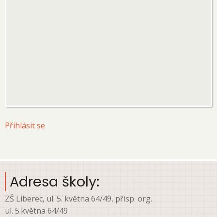
User
Přihlásit se
account
menu
Adresa školy:
ZŠ Liberec, ul. 5. května 64/49, přísp. org.
ul. 5.května 64/49