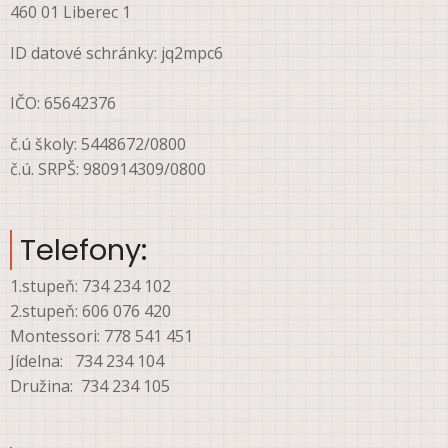
460 01 Liberec 1
ID datové schránky: jq2mpc6
IČO: 65642376
č.ú školy: 5448672/0800
č.ú. SRPŠ: 980914309/0800
Telefony:
1.stupeň: 734 234 102
2.stupeň: 606 076 420
Montessori: 778 541 451
Jídelna: 734 234 104
Družina: 734 234 105