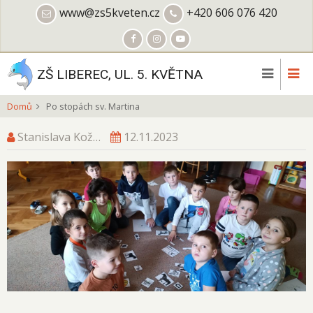
Přejít
www@zs5kveten.cz
+420 606 076 420
k
hlavnímu
obsahu
ZŠ LIBEREC, UL. 5. KVĚTNA
Domů
Po stopách sv. Martina
Stanislava Kož…
12.11.2023