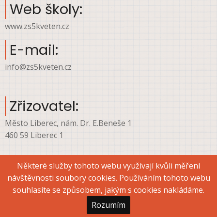
Web školy:
www.zs5kveten.cz
E-mail:
info@zs5kveten.cz
Zřizovatel:
Město Liberec, nám. Dr. E.Beneše 1
460 59 Liberec 1
Některé služby tohoto webu využívají kvůli měření
návštěvnosti soubory cookies. Používáním tohoto webu
© 2026 ZŠ Liberec, ul. 5. května, All rights reserved.
souhlasíte se způsobem, jakým s cookies nakládáme.
Rozumím