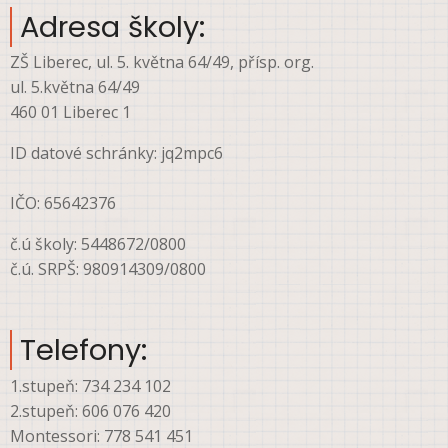
menu
Adresa školy:
ZŠ Liberec, ul. 5. května 64/49, přísp. org.
ul. 5.května 64/49
460 01 Liberec 1
ID datové schránky: jq2mpc6
IČO: 65642376
č.ú školy: 5448672/0800
č.ú. SRPŠ: 980914309/0800
Telefony:
1.stupeň: 734 234 102
2.stupeň: 606 076 420
Montessori: 778 541 451