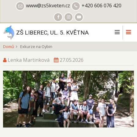
Přejít
www@zs5kveten.cz
+420 606 076 420
k
hlavnímu
obsahu
ZŠ LIBEREC, UL. 5. KVĚTNA
Domů
Exkurze na Oybin
Lenka Martinková
27.05.2026