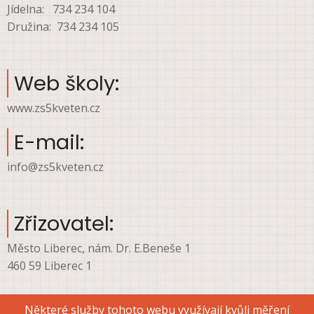
Jídelna: 734 234 104
Družina: 734 234 105
Web školy:
www.zs5kveten.cz
E-mail:
info@zs5kveten.cz
Zřizovatel:
Město Liberec, nám. Dr. E.Beneše 1
460 59 Liberec 1
Některé služby tohoto webu využívají kvůli měření