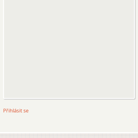
User
Přihlásit se
account