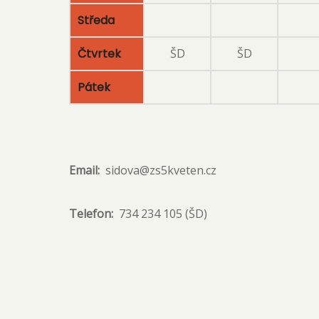
Středa
Čtvrtek
ŠD
ŠD
Pátek
Email
sidova@zs5kveten.cz
Telefon
734 234 105 (ŠD)