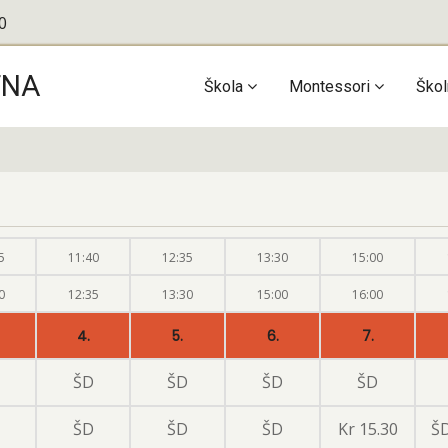
0
TNA
Main
Škola
Montessori
Škol
navigation
5
11:40
12:35
13:30
15:00
0
12:35
13:30
15:00
16:00
4.
5.
6.
7.
ŠD
ŠD
ŠD
ŠD
ŠD
ŠD
ŠD
Kr 15.30
ŠD