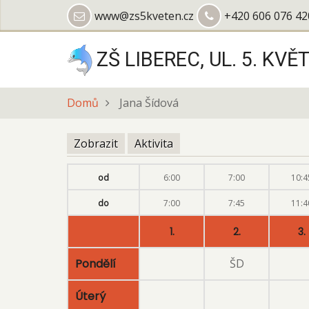
Přejít
www@zs5kveten.cz
+420 606 076 42
k
hlavnímu
ZŠ LIBEREC, UL. 5. KVĚ
obsahu
Domů
Jana Šídová
Zobrazit
(aktivní
Aktivita
Hlavní
záložka)
záložky
od
6:00
7:00
10:4
do
7:00
7:45
11:4
1.
2.
3.
Pondělí
ŠD
Úterý