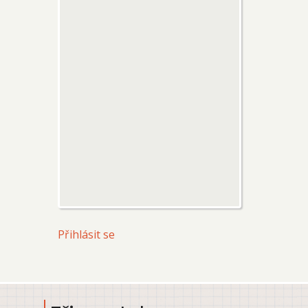
User
Přihlásit se
account
menu