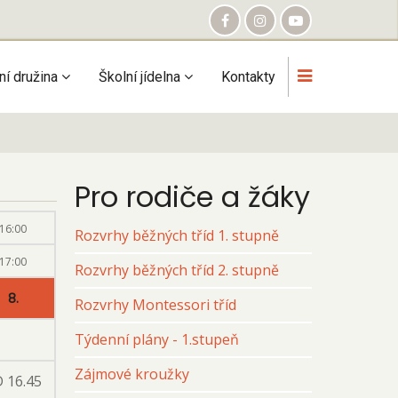
ní družina
Školní jídelna
Kontakty
Pro rodiče a žáky
16:00
Rozvrhy běžných tříd 1. stupně
17:00
Rozvrhy běžných tříd 2. stupně
8.
Rozvrhy Montessori tříd
Týdenní plány - 1.stupeň
Zájmové kroužky
 16.45