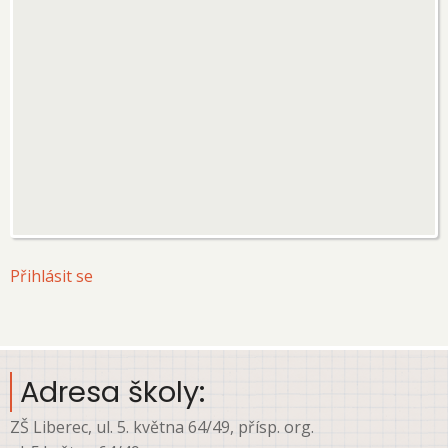
User
Přihlásit se
account
menu
Adresa školy:
ZŠ Liberec, ul. 5. května 64/49, přísp. org.