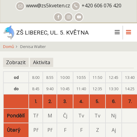
Přejít
www@zs5kveten.cz
+420 606 076 420
k
hlavnímu
obsahu
ZŠ LIBEREC, UL. 5. KVĚTNA
Domů
Denisa Walter
Zobrazit
(aktivní
Aktivita
Hlavní
záložka)
záložky
od
8:00
8:55
10:00
10:55
11:50
12:45
13:40
do
8:45
9:40
10:45
11:40
12:35
13:30
14:25
1.
2.
3.
4.
5.
6.
7.
Pondělí
Tř
M
Čj
Tv
Tv
Nj
Úterý
Př
Př
F
F
Z
Aj