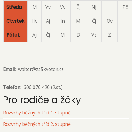
Středa
M
Vv
Vv
Čj
Nj
Pč
Čtvrtek
Hv
Aj
In
M
Čj
Ov
Pátek
Aj
Čj
M
D
Vz
Z
Email
walter@zs5kveten.cz
Telefon
606 076 420 (2.st.)
Pro rodiče a žáky
Rozvrhy běžných tříd 1. stupně
Rozvrhy běžných tříd 2. stupně