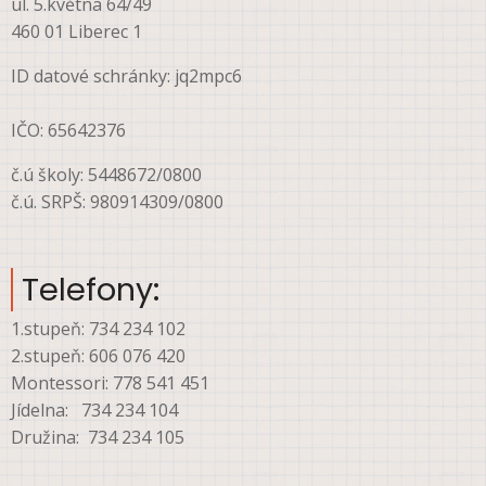
ul. 5.května 64/49
460 01 Liberec 1
ID datové schránky: jq2mpc6
IČO: 65642376
č.ú školy: 5448672/0800
č.ú. SRPŠ: 980914309/0800
Telefony:
1.stupeň: 734 234 102
2.stupeň: 606 076 420
Montessori: 778 541 451
Jídelna: 734 234 104
Družina: 734 234 105