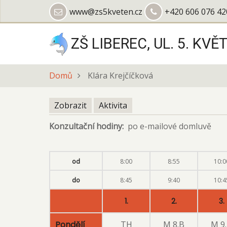
Přejít
www@zs5kveten.cz
+420 606 076 42
k
hlavnímu
ZŠ LIBEREC, UL. 5. KVĚ
obsahu
Domů
Klára Krejčíčková
Zobrazit
(aktivní
Aktivita
Hlavní
záložka)
Konzultační hodiny
po e-mailové domluvě
záložky
od
8:00
8:55
10:0
do
8:45
9:40
10:4
1.
2.
3.
Pondělí
TH
M 8.B
M 9