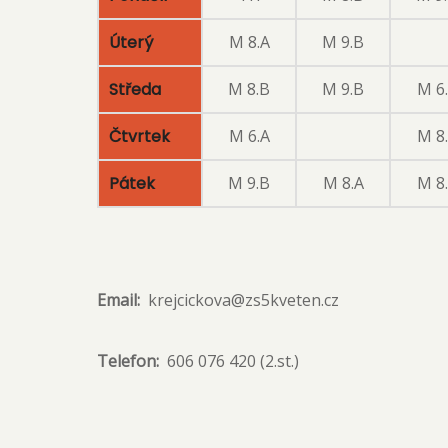
Úterý
M 8.A
M 9.B
Středa
M 8.B
M 9.B
M 6
Čtvrtek
M 6.A
M 8
Pátek
M 9.B
M 8.A
M 8
Email
krejcickova@zs5kveten.cz
Telefon
606 076 420 (2.st.)