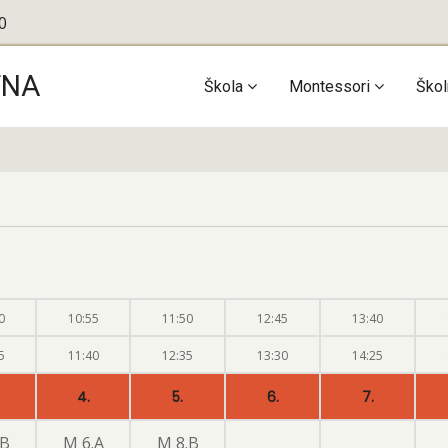
0
TNA
Main
Škola
Montessori
Škol
navigation
0
10:55
11:50
12:45
13:40
5
11:40
12:35
13:30
14:25
4.
5.
6.
7.
.B
M 6.A
M 8.B