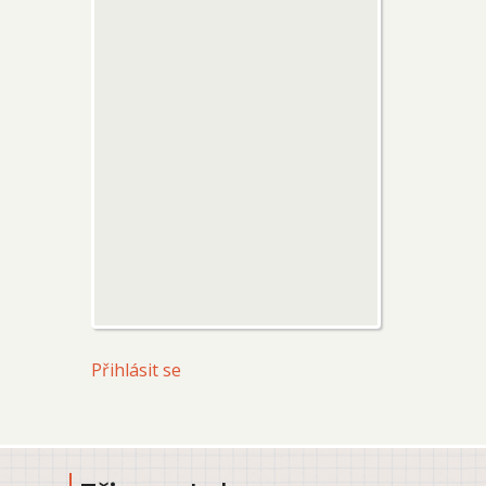
User
Přihlásit se
account
menu