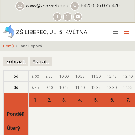
Přejít
www@zs5kveten.cz
+420 606 076 420
k
hlavnímu
obsahu
ZŠ LIBEREC, UL. 5. KVĚTNA
Domů
Jana Popová
Zobrazit
(aktivní
Aktivita
Hlavní
záložka)
záložky
od
8:00
8:55
10:00
10:55
11:50
12:45
13:40
do
8:45
9:40
10:45
11:40
12:35
13:30
14:25
1.
2.
3.
4.
5.
6.
7.
Pondělí
Úterý