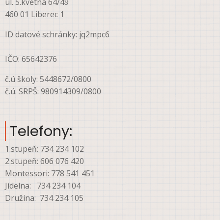
ul. 5.května 64/49
460 01 Liberec 1
ID datové schránky: jq2mpc6
IČO: 65642376
č.ú školy: 5448672/0800
č.ú. SRPŠ: 980914309/0800
Telefony:
1.stupeň: 734 234 102
2.stupeň: 606 076 420
Montessori: 778 541 451
Jídelna: 734 234 104
Družina: 734 234 105