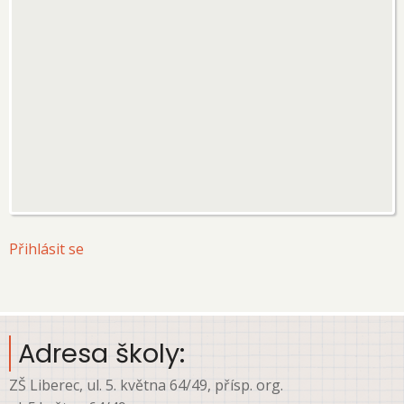
User
Přihlásit se
account
menu
Adresa školy:
ZŠ Liberec, ul. 5. května 64/49, přísp. org.