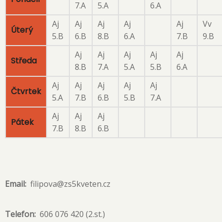
7.A
5.A
6.A
Aj
Aj
Aj
Aj
Aj
Vv
Úterý
5.B
6.B
8.B
6.A
7.B
9.B
Aj
Aj
Aj
Aj
Aj
Středa
8.B
7.A
5.A
5.B
6.A
Aj
Aj
Aj
Aj
Aj
Čtvrtek
5.A
7.B
6.B
5.B
7.A
Aj
Aj
Aj
Pátek
7.B
8.B
6.B
Email
filipova@zs5kveten.cz
Telefon
606 076 420 (2.st.)