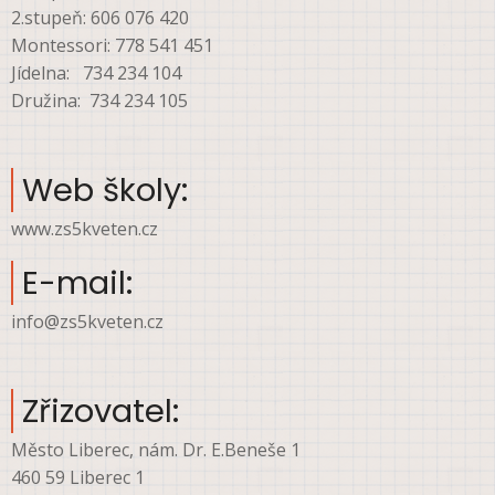
2.stupeň: 606 076 420
Montessori: 778 541 451
Jídelna: 734 234 104
Družina: 734 234 105
Web školy:
www.zs5kveten.cz
E-mail:
info@zs5kveten.cz
Zřizovatel:
Město Liberec, nám. Dr. E.Beneše 1
460 59 Liberec 1