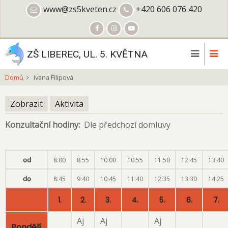
Přejít
www@zs5kveten.cz
+420 606 076 420
k
hlavnímu
obsahu
ZŠ LIBEREC, UL. 5. KVĚTNA
Domů
Ivana Filipová
Zobrazit
(aktivní
Aktivita
Hlavní
záložka)
Konzultační hodiny
Dle předchozí domluvy
záložky
od
8:00
8:55
10:00
10:55
11:50
12:45
13:40
do
8:45
9:40
10:45
11:40
12:35
13:30
14:25
1.
2.
3.
4.
5.
6.
7.
Aj
Aj
Aj
Pondělí