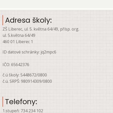
account
menu
Adresa školy:
ZŠ Liberec, ul. 5. května 64/49, přísp. org.
ul. 5.května 64/49
460 01 Liberec 1
ID datové schránky: jq2mpc6
IČO: 65642376
č.ú školy: 5448672/0800
č.ú. SRPŠ: 980914309/0800
Telefony:
1.stupeň: 734 234 102