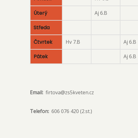
Úterý
Aj 6.B
Středa
Čtvrtek
Hv 7.B
Aj 6.B
Pátek
Aj 6.B
Email
firtova@zs5kveten.cz
Telefon
606 076 420 (2.st.)