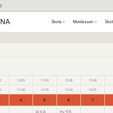
0
TNA
Main
Škola
Montessori
Škol
navigation
0
10:55
11:50
12:45
13:40
5
11:40
12:35
13:30
14:25
4.
5.
6.
7.
Aj 6.A
Hv 9.B