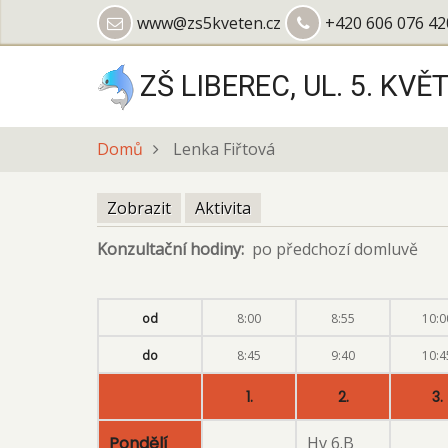
Přejít
www@zs5kveten.cz
+420 606 076 42
k
hlavnímu
ZŠ LIBEREC, UL. 5. KVĚ
obsahu
Domů
Lenka Fiřtová
Zobrazit
(aktivní
Aktivita
Hlavní
záložka)
Konzultační hodiny
po předchozí domluvě
záložky
od
8:00
8:55
10:0
do
8:45
9:40
10:4
1.
2.
3.
Pondělí
Hv 6.B