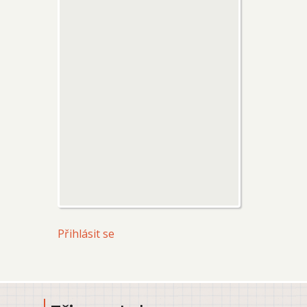
User
Přihlásit se
account
menu