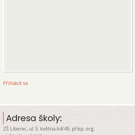
User
Přihlásit se
account
menu
Adresa školy:
ZŠ Liberec, ul. 5. května 64/49, přísp. org.