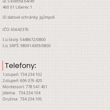
ul. 5.května 64/49
460 01 Liberec 1
ID datové schránky: jq2mpc6
IČO: 65642376
č.ú školy: 5448672/0800
č.ú. SRPŠ: 980914309/0800
Telefony:
1.stupeň: 734 234 102
2.stupeň: 606 076 420
Montessori: 778 541 451
Jídelna: 734 234 104
Družina: 734 234 105