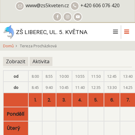
Přejít
www@zs5kveten.cz
+420 606 076 420
k
hlavnímu
obsahu
ZŠ LIBEREC, UL. 5. KVĚTNA
Domů
Tereza Procházková
Zobrazit
(aktivní
Aktivita
Hlavní
záložka)
záložky
od
8:00
8:55
10:00
10:55
11:50
12:45
13:40
do
8:45
9:40
10:45
11:40
12:35
13:30
14:25
1.
2.
3.
4.
5.
6.
7.
Pondělí
Úterý