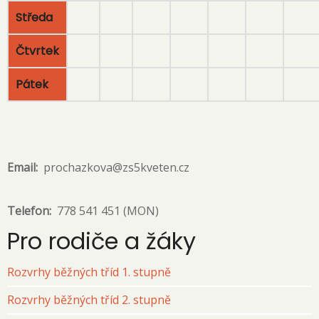
Středa
Čtvrtek
Pátek
Email
prochazkova@zs5kveten.cz
Telefon
778 541 451 (MON)
Pro rodiče a žáky
Rozvrhy běžných tříd 1. stupně
Rozvrhy běžných tříd 2. stupně