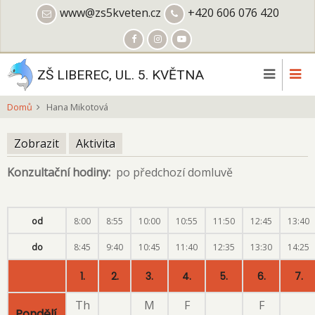
Přejít
www@zs5kveten.cz
+420 606 076 420
k
hlavnímu
obsahu
ZŠ LIBEREC, UL. 5. KVĚTNA
Domů
Hana Mikotová
Zobrazit
(aktivní
Aktivita
Hlavní
záložka)
Konzultační hodiny
po předchozí domluvě
záložky
od
8:00
8:55
10:00
10:55
11:50
12:45
13:40
do
8:45
9:40
10:45
11:40
12:35
13:30
14:25
1.
2.
3.
4.
5.
6.
7.
Th
M
F
F
Pondělí