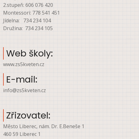
2.stupeň: 606 076 420
Montessori: 778 541 451
Jídelna: 734 234 104
Družina: 734 234 105
Web školy:
www.zs5kveten.cz
E-mail:
info@zs5kveten.cz
Zřizovatel:
Město Liberec, nám. Dr. E.Beneše 1
460 59 Liberec 1