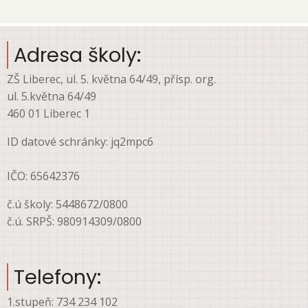
account
menu
Adresa školy:
ZŠ Liberec, ul. 5. května 64/49, přísp. org.
ul. 5.května 64/49
460 01 Liberec 1
ID datové schránky: jq2mpc6
IČO: 65642376
č.ú školy: 5448672/0800
č.ú. SRPŠ: 980914309/0800
Telefony:
1.stupeň: 734 234 102