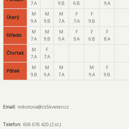
7.A
9.B
6.B
9.A
M
M
M
F
F
Úterý
9.A
9.B
7.A
7.A
9.B
M
M
M
F
F
F
Středa
7.A
9.B
9.A
9.A
6.B
8.A
M
F
Čtvrtek
7.A
7.A
M
M
M
M
F
Pátek
9.B
9.A
7.A
9.A
9.B
Email
mikotova@zs5kveten.cz
Telefon
606 076 420 (2.st.)