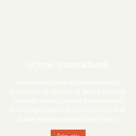
Učíme interaktivně
Interaktivní tabule s dataprojektory i
připojením na internet, IT panely či stolky,
žákovské tablety, datové kamery a další
technologie efektivně využité při výuce se
stávají nedílnou součástí naší výuky.