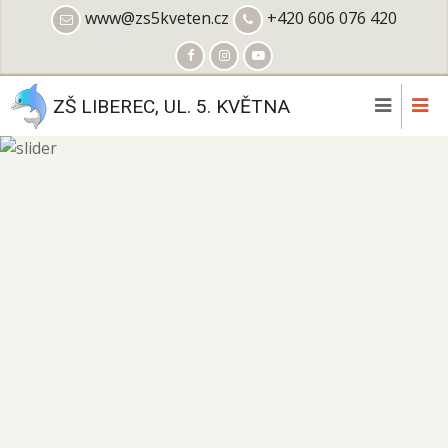
Přejít
www@zs5kveten.cz
+420 606 076 420
k
hlavnímu
obsahu
ZŠ LIBEREC, UL. 5. KVĚTNA