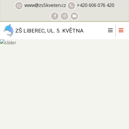
Přejít
www@zs5kveten.cz
+420 606 076 420
k
hlavnímu
obsahu
ZŠ LIBEREC, UL. 5. KVĚTNA