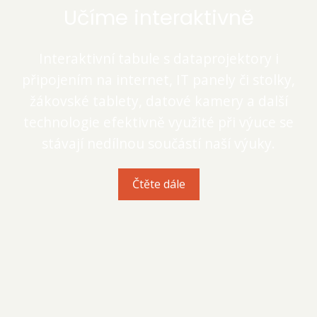
Učíme interaktivně
Interaktivní tabule s dataprojektory i
připojením na internet, IT panely či stolky,
žákovské tablety, datové kamery a další
technologie efektivně využité při výuce se
stávají nedílnou součástí naší výuky.
Čtěte dále