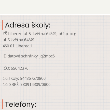
account
menu
Adresa školy:
ZŠ Liberec, ul. 5. května 64/49, přísp. org.
ul. 5.května 64/49
460 01 Liberec 1
ID datové schránky: jq2mpc6
IČO: 65642376
č.ú školy: 5448672/0800
č.ú. SRPŠ: 980914309/0800
Telefony: