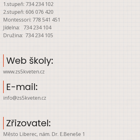
1.stupeň: 734 234 102
2.stupeň: 606 076 420
Montessori: 778 541 451
Jídelna: 734 234 104
Družina: 734 234 105
Web školy:
www.zs5kveten.cz
E-mail:
info@zs5kveten.cz
Zřizovatel:
Město Liberec, nám. Dr. E.Beneše 1