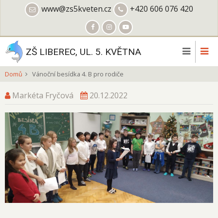
Přejít
www@zs5kveten.cz
+420 606 076 420
k
hlavnímu
obsahu
ZŠ LIBEREC, UL. 5. KVĚTNA
Domů
Vánoční besídka 4. B pro rodiče
Markéta Fryčová
20.12.2022