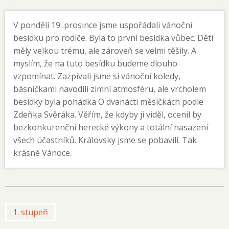
V pondělí 19. prosince jsme uspořádali vánoční
besídku pro rodiče. Byla to první besídka vůbec. Děti
měly velkou trému, ale zároveň se velmi těšily. A
myslím, že na tuto besídku budeme dlouho
vzpomínat. Zazpívali jsme si vánoční koledy,
básničkami navodili zimní atmosféru, ale vrcholem
besídky byla pohádka O dvanácti měsíčkách podle
Zdeňka Svěráka. Věřím, že kdyby ji viděl, ocenil by
bezkonkurenční herecké výkony a totální nasazení
všech účastníků. Královsky jsme se pobavili. Tak
krásné Vánoce.
1. stupeň