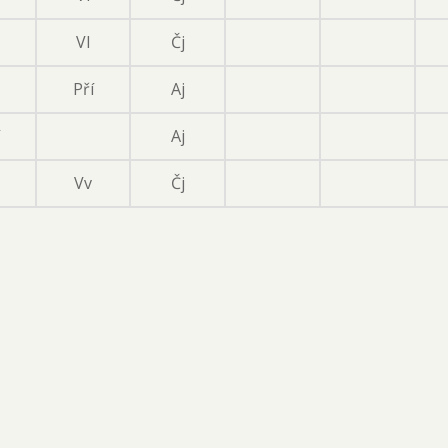
Vl
Čj
Pří
Aj
Aj
Vv
Čj