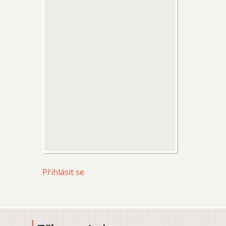
User
Přihlásit se
account
menu