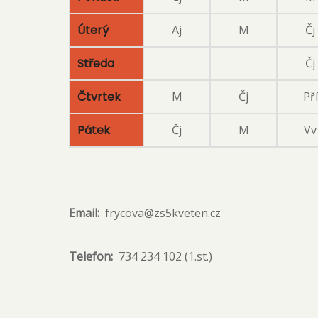
Úterý
Aj
M
Čj
Středa
Čj
Čtvrtek
M
Čj
Pří
Pátek
Čj
M
Vv
Email
frycova@zs5kveten.cz
Telefon
734 234 102 (1.st.)