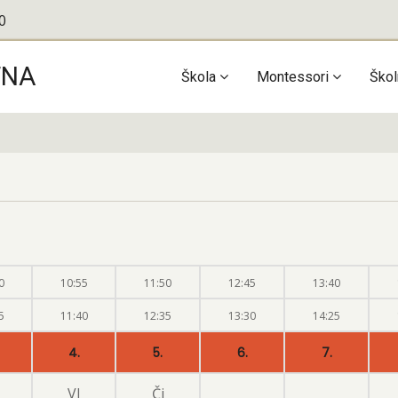
0
TNA
Main
Škola
Montessori
Škol
navigation
0
10:55
11:50
12:45
13:40
5
11:40
12:35
13:30
14:25
4.
5.
6.
7.
Vl
Čj