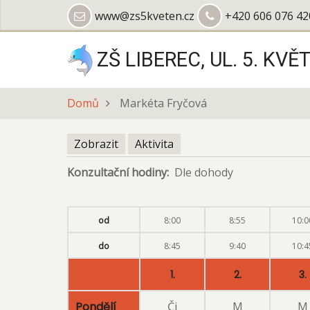
Přejít
www@zs5kveten.cz
+420 606 076 42
k
hlavnímu
ZŠ LIBEREC, UL. 5. KVĚ
obsahu
Domů
Markéta Fryčová
Zobrazit
(aktivní
Aktivita
Hlavní
záložka)
Konzultační hodiny
Dle dohody
záložky
od
8:00
8:55
10:0
do
8:45
9:40
10:4
1.
2.
3.
Pondělí
Čj
M
M