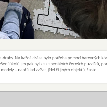
efony:
Web školy:
: 734 234 102
www.zs5kveten.cz
zzle-dráhy. Na každé dráze bylo potřeba pomocí barevných kó
: 606 076 420
šení úkolů jim pak byl zisk speciálních černých puzzlíků, po
E-mail:
ori: 778 541 451
odely – například zvířat, jídel či jiných objektů, často i
 734 234 104
info@zs5kveten.cz
: 734 234 105