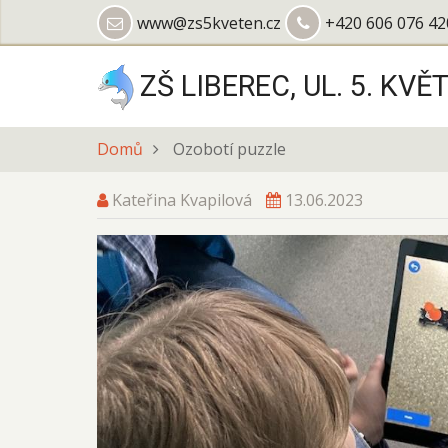
Přejít
www@zs5kveten.cz
+420 606 076 42
k
hlavnímu
ZŠ LIBEREC, UL. 5. KVĚ
obsahu
Domů
Ozobotí puzzle
Kateřina Kvapilová
13.06.2023