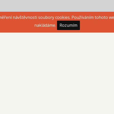
 měření návštěvnosti soubory cookies. Používáním tohoto w
rved.
TML galerie Zonerama
nakládáme.
Rozumím
HTML galerie 1