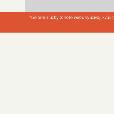
č.ú. SRPŠ: 980914309/0800
Některé služby tohoto webu využívají kvůli
© 2026 ZŠ Liberec, ul. 5. května, All rights rese
H
1. stupeň
informatika a robotika