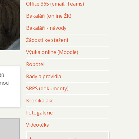
Office 365 (email, Teams)
Bakaláři (online ŽK)
Bakaláři - návody
Žádosti ke stažení
Výuka online (Moodle)
Zřizovatel:
Robotel
Město Liberec, nám. Dr. E.Beneše 1
dů
Řády a pravidla
460 59 Liberec 1
mocí
SRPŠ (dokumenty)
Kronika akcí
Fotogalerie
Videotéka