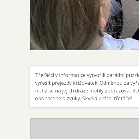
Adresa školy:
Tel
ZŠ Liberec, ul. 5. května 64/49, přísp.
1.stupeň
Třeťáčci v informatice vytvořili parádní pu
org.
2.stupeň
vyřešit přejezdy křižovatek. Odměnou za vyře
ul. 5.května 64/49
Montess
nichž se na jejich dráze mohly zobrazovat 3D m
460 01 Liberec 1
Jídelna:
obohacené o zvuky. Skvělá práce, třeťáčci!
Družina
ID datové schránky: jq2mpc6
IČO: 65642376
č.ú školy: 5448672/0800