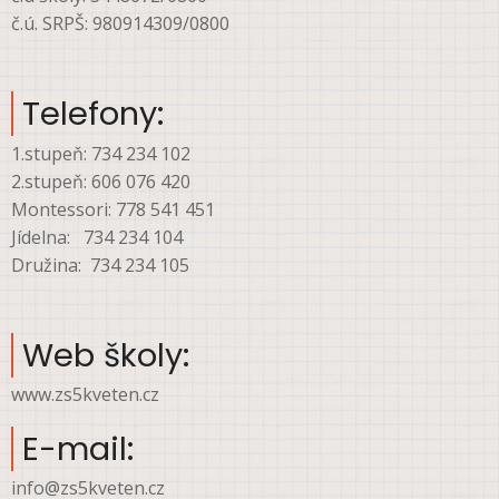
č.ú. SRPŠ: 980914309/0800
Telefony:
1.stupeň: 734 234 102
2.stupeň: 606 076 420
Montessori: 778 541 451
Jídelna: 734 234 104
Družina: 734 234 105
Web školy:
www.zs5kveten.cz
E-mail:
info@zs5kveten.cz