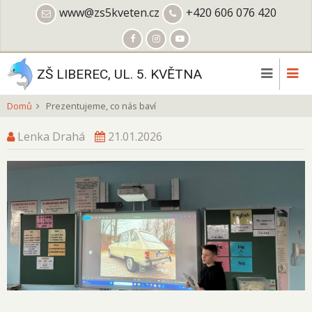
Přejít
www@zs5kveten.cz
+420 606 076 420
k
hlavnímu
obsahu
ZŠ LIBEREC, UL. 5. KVĚTNA
Domů
Prezentujeme, co nás baví
Lenka Drahá
21.01.2026