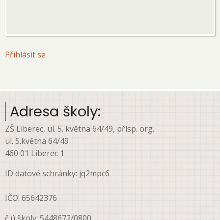
User
Přihlásit se
account
menu
Adresa školy:
ZŠ Liberec, ul. 5. května 64/49, přísp. org.
ul. 5.května 64/49
460 01 Liberec 1
ID datové schránky: jq2mpc6
IČO: 65642376
č.ú školy: 5448672/0800