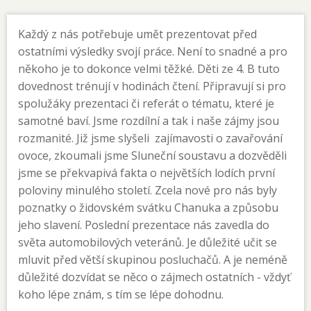
Každý z nás potřebuje umět prezentovat před
ostatními výsledky svojí práce. Není to snadné a pro
někoho je to dokonce velmi těžké. Děti ze 4. B tuto
dovednost trénují v hodinách čtení. Připravují si pro
spolužáky prezentaci či referát o tématu, které je
samotné baví. Jsme rozdílní a tak i naše zájmy jsou
rozmanité. Již jsme slyšeli zajímavosti o zavařování
ovoce, zkoumali jsme Sluneční soustavu a dozvěděli
jsme se překvapivá fakta o největších lodích první
poloviny minulého století. Zcela nové pro nás byly
poznatky o židovském svátku Chanuka a způsobu
jeho slavení. Poslední prezentace nás zavedla do
světa automobilových veteránů. Je důležité učit se
mluvit před větší skupinou posluchačů. A je neméně
důležité dozvídat se něco o zájmech ostatních - vždyť
koho lépe znám, s tím se lépe dohodnu.