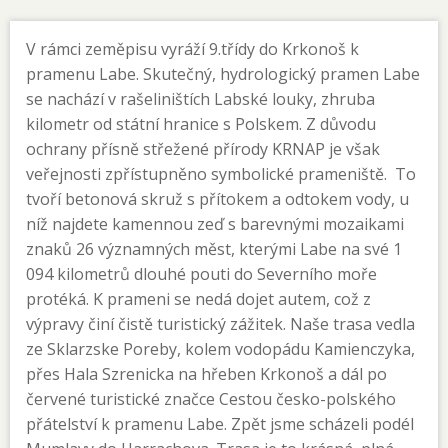
V rámci zeměpisu vyráží 9.třídy do Krkonoš k
pramenu Labe. Skutečný, hydrologický pramen Labe
se nachází v rašeliništích Labské louky, zhruba
kilometr od státní hranice s Polskem. Z důvodu
ochrany přísně střežené přírody KRNAP je však
veřejnosti zpřístupněno symbolické prameniště. To
tvoří betonová skruž s přítokem a odtokem vody, u
níž najdete kamennou zeď s barevnými mozaikami
znaků 26 významných měst, kterými Labe na své 1
094 kilometrů dlouhé pouti do Severního moře
protéká. K prameni se nedá dojet autem, což z
výpravy činí čistě turistický zážitek. Naše trasa vedla
ze Sklarzske Poreby, kolem vodopádu Kamienczyka,
přes Hala Szrenicka na hřeben Krkonoš a dál po
červené turistické značce Cestou česko-polského
přátelství k pramenu Labe. Zpět jsme scházeli podél