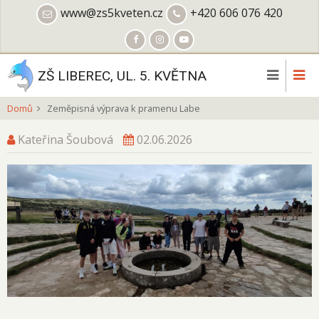
Přejít
www@zs5kveten.cz
+420 606 076 420
k
hlavnímu
obsahu
ZŠ LIBEREC, UL. 5. KVĚTNA
Domů
Zeměpisná výprava k pramenu Labe
Kateřina Šoubová
02.06.2026