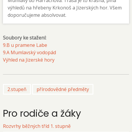
Mumlavy do Harrachova. Trasa je to krásná, plná
výhledů na hřebeny Krkonoš a Jizerských hor. Všem
doporučujeme absolvovat.
Soubory ke stažení:
9.B u pramene Labe
9.A Mumlavský vodopád
Výhled na Jizerské hory
2.stupeň
přírodovědné předměty
Pro rodiče a žáky
Rozvrhy běžných tříd 1. stupně