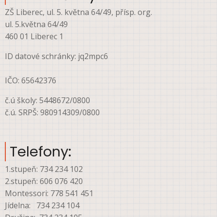
ZŠ Liberec, ul. 5. května 64/49, přísp. org.
ul. 5.května 64/49
460 01 Liberec 1
ID datové schránky: jq2mpc6
IČO: 65642376
č.ú školy: 5448672/0800
č.ú. SRPŠ: 980914309/0800
Telefony:
1.stupeň: 734 234 102
2.stupeň: 606 076 420
Montessori: 778 541 451
Jídelna: 734 234 104