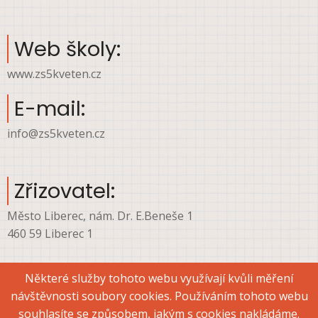
Web školy:
www.zs5kveten.cz
E-mail:
info@zs5kveten.cz
Zřizovatel:
Město Liberec, nám. Dr. E.Beneše 1
460 59 Liberec 1
Některé služby tohoto webu využívají kvůli měření
návštěvnosti soubory cookies. Používáním tohoto webu
© 2026 ZŠ Liberec, ul. 5. května, All rights reserved.
souhlasíte se způsobem, jakým s cookies nakládáme.