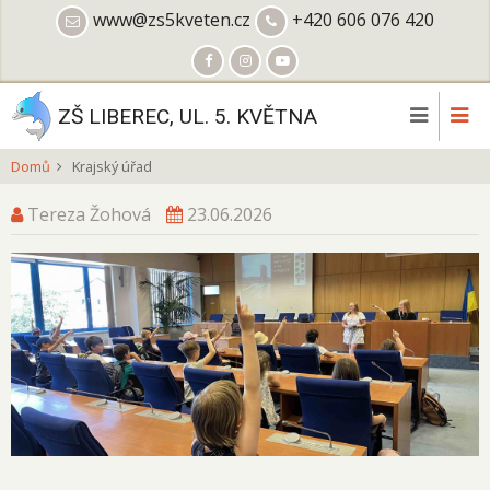
Přejít
www@zs5kveten.cz
+420 606 076 420
k
hlavnímu
obsahu
ZŠ LIBEREC, UL. 5. KVĚTNA
Domů
Krajský úřad
Tereza Žohová
23.06.2026