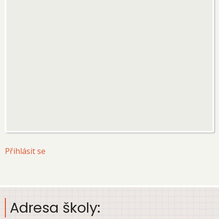
User
Přihlásit se
account
menu
Adresa školy: