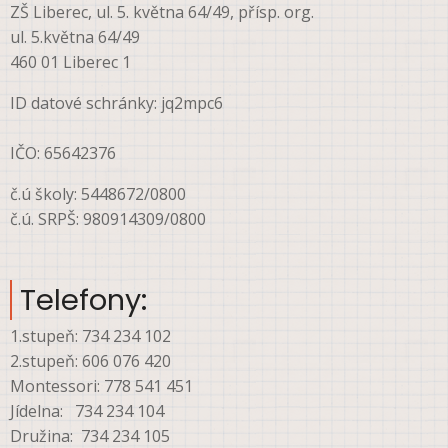
ZŠ Liberec, ul. 5. května 64/49, přísp. org.
ul. 5.května 64/49
460 01 Liberec 1
ID datové schránky: jq2mpc6
IČO: 65642376
č.ú školy: 5448672/0800
č.ú. SRPŠ: 980914309/0800
Telefony:
1.stupeň: 734 234 102
2.stupeň: 606 076 420
Montessori: 778 541 451
Jídelna: 734 234 104
Družina: 734 234 105