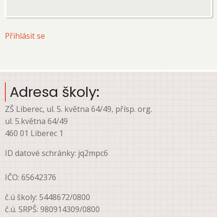
User
Přihlásit se
account
menu
Adresa školy:
ZŠ Liberec, ul. 5. května 64/49, přísp. org.
ul. 5.května 64/49
460 01 Liberec 1
ID datové schránky: jq2mpc6
IČO: 65642376
č.ú školy: 5448672/0800
č.ú. SRPŠ: 980914309/0800