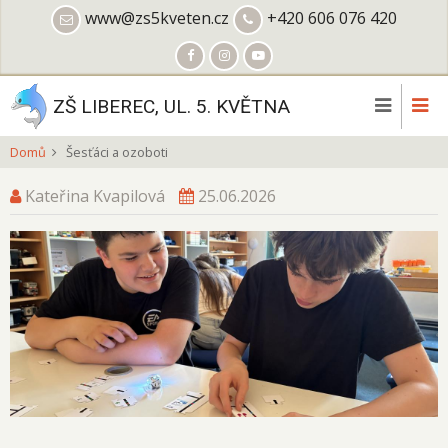
Přejít
www@zs5kveten.cz
+420 606 076 420
k
hlavnímu
obsahu
ZŠ LIBEREC, UL. 5. KVĚTNA
Domů
Šesťáci a ozoboti
Kateřina Kvapilová
25.06.2026