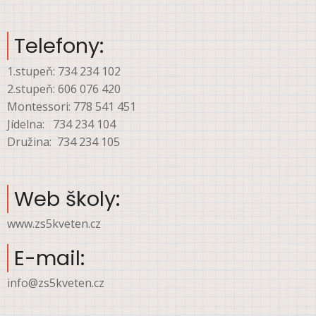
Telefony:
1.stupeň: 734 234 102
2.stupeň: 606 076 420
Montessori: 778 541 451
Jídelna: 734 234 104
Družina: 734 234 105
Web školy:
www.zs5kveten.cz
E-mail:
info@zs5kveten.cz