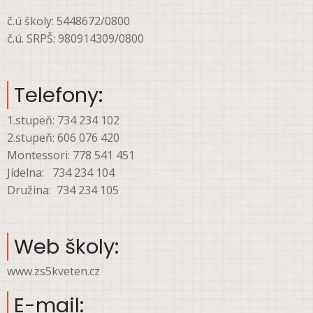
č.ú školy: 5448672/0800
č.ú. SRPŠ: 980914309/0800
Telefony:
1.stupeň: 734 234 102
2.stupeň: 606 076 420
Montessori: 778 541 451
Jídelna: 734 234 104
Družina: 734 234 105
Web školy:
www.zs5kveten.cz
E-mail: