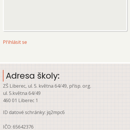
User
Přihlásit se
account
menu
Adresa školy:
ZŠ Liberec, ul. 5. května 64/49, přísp. org.
ul. 5.května 64/49
460 01 Liberec 1
ID datové schránky: jq2mpc6
IČO: 65642376