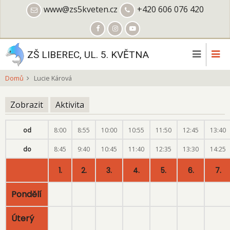
Přejít
www@zs5kveten.cz
+420 606 076 420
k
hlavnímu
obsahu
ZŠ LIBEREC, UL. 5. KVĚTNA
Domů
Lucie Kárová
Zobrazit
(aktivní
Aktivita
Hlavní
záložka)
záložky
od
8:00
8:55
10:00
10:55
11:50
12:45
13:40
do
8:45
9:40
10:45
11:40
12:35
13:30
14:25
1.
2.
3.
4.
5.
6.
7.
Pondělí
Úterý