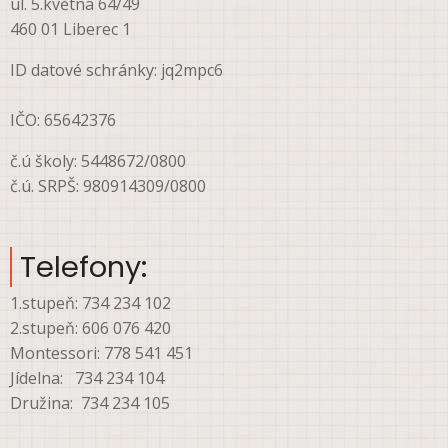
ul. 5.května 64/49
460 01 Liberec 1
ID datové schránky: jq2mpc6
IČO: 65642376
č.ú školy: 5448672/0800
č.ú. SRPŠ: 980914309/0800
Telefony:
1.stupeň: 734 234 102
2.stupeň: 606 076 420
Montessori: 778 541 451
Jídelna: 734 234 104
Družina: 734 234 105