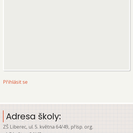
User
Přihlásit se
account
menu
Adresa školy:
ZŠ Liberec, ul. 5. května 64/49, přísp. org.