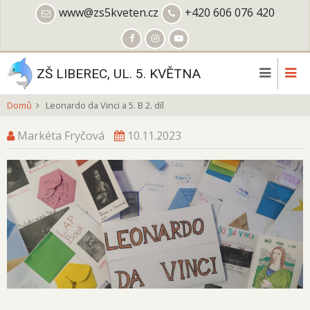
Přejít
www@zs5kveten.cz
+420 606 076 420
k
hlavnímu
obsahu
ZŠ LIBEREC, UL. 5. KVĚTNA
Domů
Leonardo da Vinci a 5. B 2. díl
Markéta Fryčová
10.11.2023