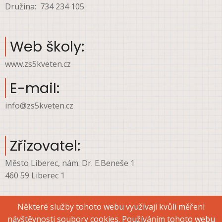
Družina: 734 234 105
Web školy:
www.zs5kveten.cz
E-mail:
info@zs5kveten.cz
Zřizovatel:
Město Liberec, nám. Dr. E.Beneše 1
460 59 Liberec 1
Některé služby tohoto webu využívají kvůli měření
návštěvnosti soubory cookies. Používáním tohoto webu