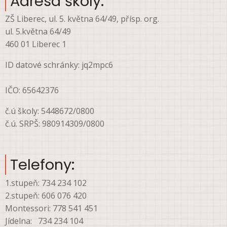
Adresa školy:
ZŠ Liberec, ul. 5. května 64/49, přísp. org.
ul. 5.května 64/49
460 01 Liberec 1
ID datové schránky: jq2mpc6
IČO: 65642376
č.ú školy: 5448672/0800
č.ú. SRPŠ: 980914309/0800
Telefony:
1.stupeň: 734 234 102
2.stupeň: 606 076 420
Montessori: 778 541 451
Jídelna: 734 234 104