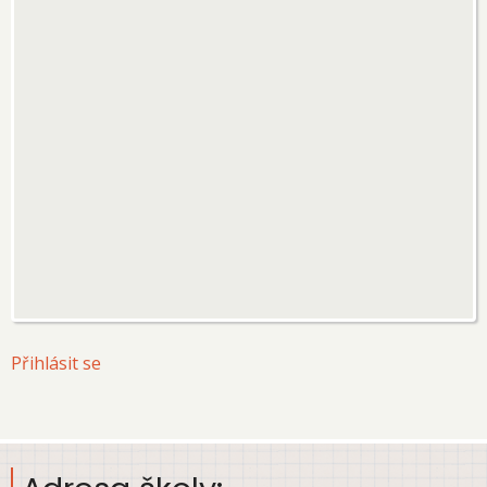
User
Přihlásit se
account
menu