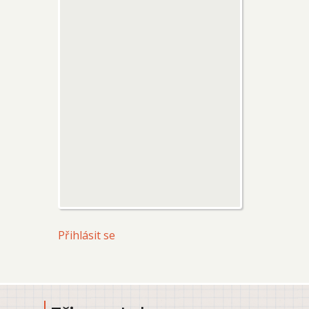
User
Přihlásit se
account
menu