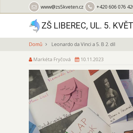
Přejít
www@zs5kveten.cz
+420 606 076 42
k
hlavnímu
ZŠ LIBEREC, UL. 5. KVĚ
obsahu
Domů
Leonardo da Vinci a 5. B 2. díl
Markéta Fryčová
10.11.2023