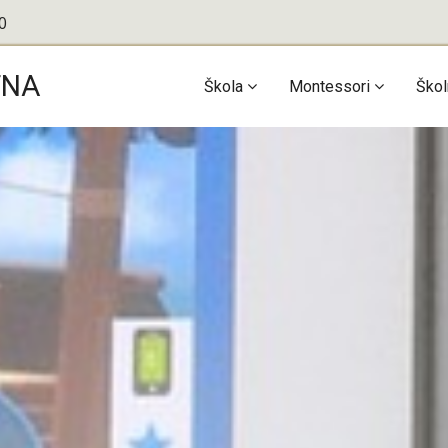
0
TNA
Main
Škola
Montessori
Škol
navigation