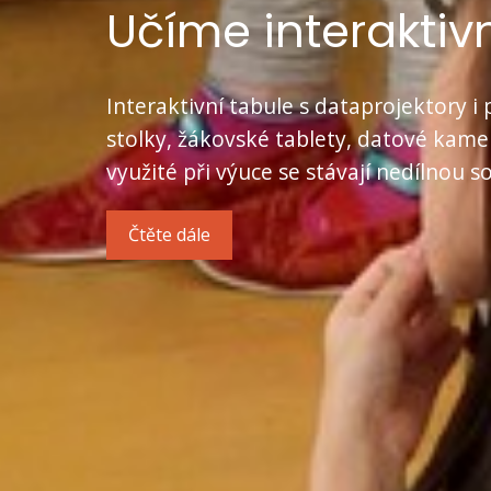
Učíme interaktiv
Interaktivní tabule s dataprojektory i 
stolky, žákovské tablety, datové kamer
využité při výuce se stávají nedílnou s
Čtěte dále