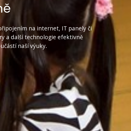
ně
připojením na internet, IT panely či
y a další technologie efektivně
oučástí naší výuky.