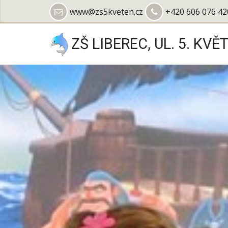
Přejít
www@zs5kveten.cz
+420 606 076 42
k
hlavnímu
ZŠ LIBEREC, UL. 5. KVĚ
obsahu