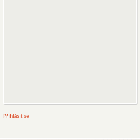
User
Přihlásit se
account