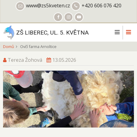
Přejít
www@zs5kveten.cz
+420 606 076 420
k
hlavnímu
obsahu
ZŠ LIBEREC, UL. 5. KVĚTNA
Domů
Ovčí farma Arnoltice
Tereza Žohová
13.05.2026