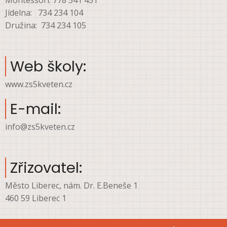
Jídelna: 734 234 104
Družina: 734 234 105
Web školy:
www.zs5kveten.cz
E-mail:
info@zs5kveten.cz
Zřizovatel:
Město Liberec, nám. Dr. E.Beneše 1
460 59 Liberec 1