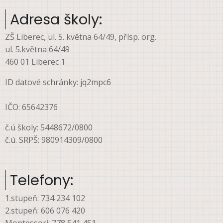
menu
Adresa školy:
ZŠ Liberec, ul. 5. května 64/49, přísp. org.
ul. 5.května 64/49
460 01 Liberec 1
ID datové schránky: jq2mpc6
IČO: 65642376
č.ú školy: 5448672/0800
č.ú. SRPŠ: 980914309/0800
Telefony:
1.stupeň: 734 234 102
2.stupeň: 606 076 420
Montessori: 778 541 451