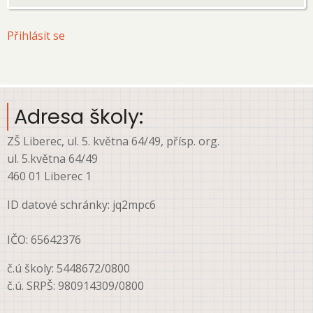
User
Přihlásit se
account
menu
Adresa školy:
ZŠ Liberec, ul. 5. května 64/49, přísp. org.
ul. 5.května 64/49
460 01 Liberec 1
ID datové schránky: jq2mpc6
IČO: 65642376
č.ú školy: 5448672/0800
č.ú. SRPŠ: 980914309/0800