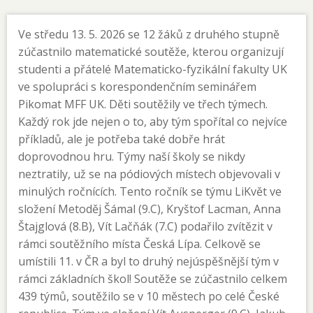
Ve středu 13. 5. 2026 se 12 žáků z druhého stupně
zúčastnilo matematické soutěže, kterou organizují
studenti a přátelé Matematicko-fyzikální fakulty UK
ve spolupráci s korespondenčním seminářem
Pikomat MFF UK. Děti soutěžily ve třech týmech.
Každý rok jde nejen o to, aby tým spořítal co nejvíce
příkladů, ale je potřeba také dobře hrát
doprovodnou hru. Týmy naší školy se nikdy
neztratily, už se na pódiových místech objevovali v
minulých ročnících. Tento ročník se týmu LiKvět ve
složení Metoděj Šámal (9.C), Kryštof Lacman, Anna
Štajglová (8.B), Vít Lačňák (7.C) podařilo zvítězit v
rámci soutěžního místa Česká Lípa. Celkově se
umístili 11. v ČR a byl to druhý nejúspěšnější tým v
rámci základních škol! Soutěže se zúčastnilo celkem
439 týmů, soutěžilo se v 10 městech po celé České