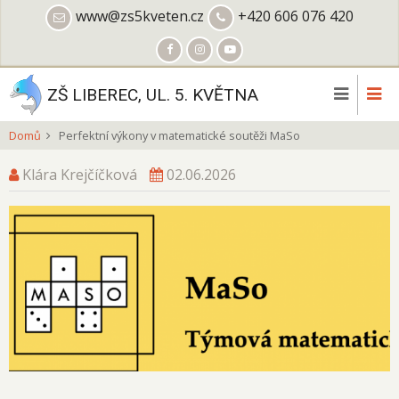
Přejít
www@zs5kveten.cz
+420 606 076 420
k
hlavnímu
obsahu
ZŠ LIBEREC, UL. 5. KVĚTNA
Domů
Perfektní výkony v matematické soutěži MaSo
Klára Krejčíčková
02.06.2026