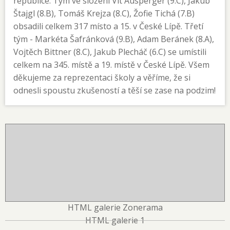
republice. Tým ve složení Vít Ausperger (9.C), Jakub
Štajgl (8.B), Tomáš Krejza (8.C), Žofie Tichá (7.B)
obsadili celkem 317 místo a 15. v České Lípě. Třetí
tým - Markéta Šafránková (9.B), Adam Beránek (8.A),
Vojtěch Bittner (8.C), Jakub Plecháč (6.C) se umístili
celkem na 345. místě a 19. místě v České Lípě. Všem
děkujeme za reprezentaci školy a věříme, že si
odnesli spoustu zkušeností a těší se zase na podzim!
HTML galerie Zonerama
HTML galerie 1