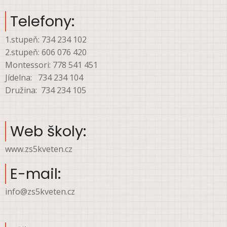
Telefony:
1.stupeň: 734 234 102
2.stupeň: 606 076 420
Montessori: 778 541 451
Jídelna: 734 234 104
Družina: 734 234 105
Web školy:
www.zs5kveten.cz
E-mail:
info@zs5kveten.cz