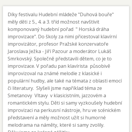
Díky festivalu Hudební mládeže "Duhová bouře"
měly děti z 5., 4. a 3. tříd možnost navštívit
komponovaný hudební pořad " Horská dráha
improvizace". Do školy za nimi přicestoval klavírní
improvizátor, profesor Pražské konzervatoře
Jaroslava Ježka - Jiří Pazour a moderátor Lukáš
Smrkovský. Společně představili dětem, co je to
improvizace. V pořadu pan klavírista působivě
improvizoval na známé melodie z klasické i
populární hudby, ale také na témata z oblasti emocí
či literatury. Slyšeli jsme například téma ze
Smetanovy Vltavy v klasicistním, jazzovém a
romantickém stylu. Děti si samy vyzkoušely hudební
improvizaci na perkusní nástroje, hru ve scénickém
představení a měly možnost užít si humorné
melodrama na náměty, které si samy zvolily.