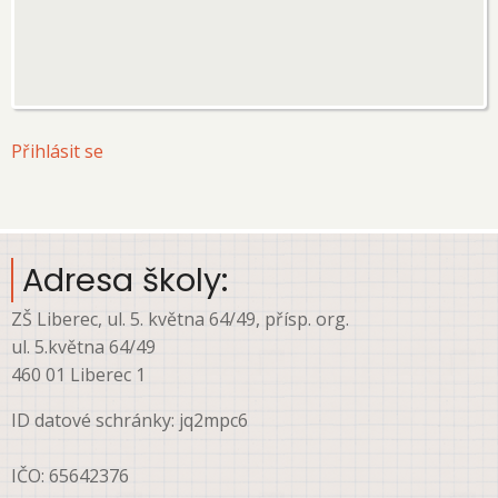
User
Přihlásit se
account
menu
Adresa školy:
ZŠ Liberec, ul. 5. května 64/49, přísp. org.
ul. 5.května 64/49
460 01 Liberec 1
ID datové schránky: jq2mpc6
IČO: 65642376