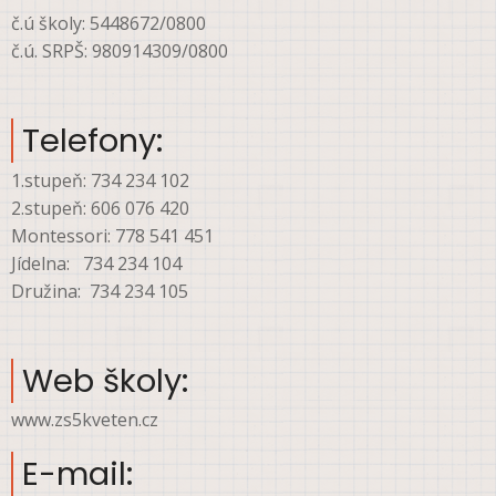
č.ú školy: 5448672/0800
č.ú. SRPŠ: 980914309/0800
Telefony:
1.stupeň: 734 234 102
2.stupeň: 606 076 420
Montessori: 778 541 451
Jídelna: 734 234 104
Družina: 734 234 105
Web školy:
www.zs5kveten.cz
E-mail: