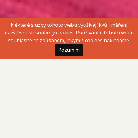
Některé služby tohoto webu využívají kvůli měření
návštěvnosti soubory cookies. Používáním tohoto webu
souhlasíte se způsobem, jakým s cookies nakládáme.
Rozumím