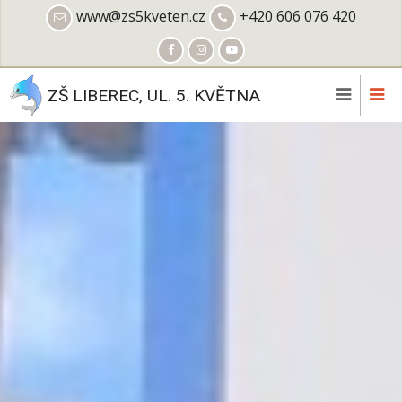
Přejít
www@zs5kveten.cz
+420 606 076 420
k
hlavnímu
obsahu
ZŠ LIBEREC, UL. 5. KVĚTNA