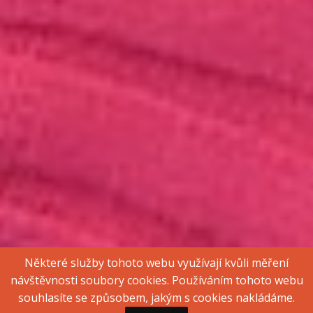
Některé služby tohoto webu využívají kvůli měření
návštěvnosti soubory cookies. Používáním tohoto webu
souhlasíte se způsobem, jakým s cookies nakládáme.