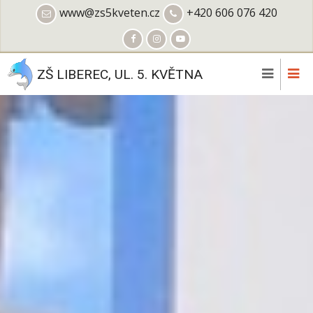
Přejít
www@zs5kveten.cz
+420 606 076 420
k
hlavnímu
obsahu
ZŠ LIBEREC, UL. 5. KVĚTNA